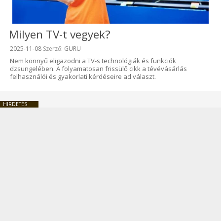
Milyen TV-t vegyek?
Beküldve:
2025-11-08
Szerző:
GURU
Nem könnyű eligazodni a TV-s technológiák és funkciók
dzsungelében. A folyamatosan frissülő cikk a tévévásárlás
felhasználói és gyakorlati kérdéseire ad választ.
HIRDETÉS