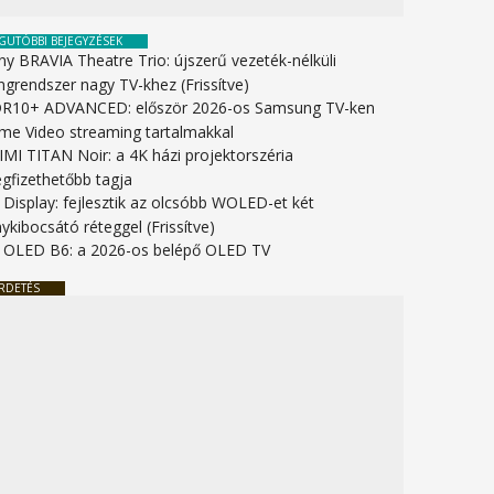
GUTÓBBI BEJEGYZÉSEK
ny BRAVIA Theatre Trio: újszerű vezeték-nélküli
ngrendszer nagy TV-khez (Frissítve)
R10+ ADVANCED: először 2026-os Samsung TV-ken
ime Video streaming tartalmakkal
IMI TITAN Noir: a 4K házi projektorszéria
gfizethetőbb tagja
 Display: fejlesztik az olcsóbb WOLED-et két
ykibocsátó réteggel (Frissítve)
 OLED B6: a 2026-os belépő OLED TV
RDETÉS