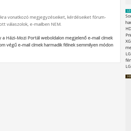
LE
So
akra vonatkozó megjegyzéseiket, kérdéseiket fórum-
ha
tt válaszolok, e-mailben NEM.
HD
Pr
a Házi-Mozi Portál weboldalon megjelenő e-mail címek
XG
.com végű e-mail címek harmadik félnek semmilyen módon
me
LG
fén
LG
HI