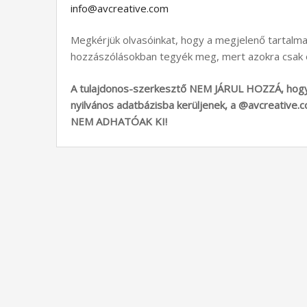
info@avcreative.com
Megkérjük olvasóinkat, hogy a megjelenő tartalm
hozzászólásokban tegyék meg, mert azokra csak o
A tulajdonos-szerkesztő NEM JÁRUL HOZZÁ, hogy 
nyilvános adatbázisba kerüljenek, a @avcreative
NEM ADHATÓAK KI!