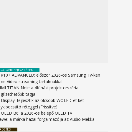
GUTÓBBI BEJEGYZÉSEK
R10+ ADVANCED: először 2026-os Samsung TV-ken
ime Video streaming tartalmakkal
IMI TITAN Noir: a 4K házi projektorszéria
gfizethetőbb tagja
 Display: fejlesztik az olcsóbb WOLED-et két
ykibocsátó réteggel (Frissítve)
 OLED B6: a 2026-os belépő OLED TV
ewe: a márka hazai forgalmazója az Audio Mekka
RDETÉS