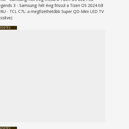
legends 3
-
Samsung: hét évig frissül a Tizen OS 2024-től
URU
-
TCL C7L: a megfizethetőbb Super QD-Mini LED TV
issítve)
RDETÉS
RDETÉS