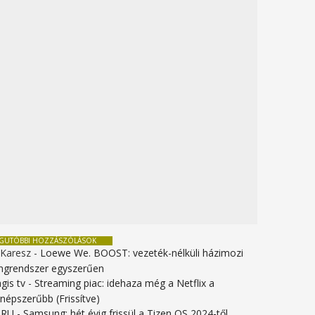
EGUTÓBBI HOZZÁSZÓLÁSOK
 Karesz
-
Loewe We. BOOST: vezeték-nélküli házimozi
ngrendszer egyszerűen
gis tv
-
Streaming piac: idehaza még a Netflix a
gnépszerűbb (Frissítve)
URU
-
Samsung: hét évig frissül a Tizen OS 2024-től