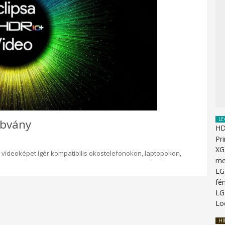
LE
abvány
HD
Pr
XG
R videoképet ígér kompatibilis okostelefonokon, laptopokon,
me
LG
fén
LG
Lo
HI