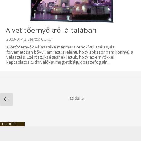
A vetítőernyőkről általában
Beküldve:
2003-01-12
Szerző:
GURU
A vetítőernyők választéka már ma is rendkívül széles, és
folyamatosan bővül, ami azt is jelenti, hogy sokszor nem könnyű a
választás. Ezért szükségesnek láttuk, hogy az ernyőkkel
kapcsolatos tudnivalókat megpróbáljuk összefoglalni.
Bejegyzések
Előző
lapozása
Oldal
5
oldal
HIRDETÉS