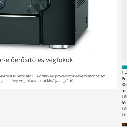
r-előerősítő és végfokok
LE
HD
lérést is biztosító új
AV7005
AV processzor-előerősítőhöz az
Pr
ljesítmény végfokozatokat kínálja a gyártó.
XG
me
LG
fén
LG
Lo
HI