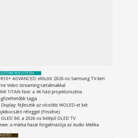
GUTÓBBI BEJEGYZÉSEK
R10+ ADVANCED: először 2026-os Samsung TV-ken
ime Video streaming tartalmakkal
IMI TITAN Noir: a 4K házi projektorszéria
gfizethetőbb tagja
 Display: fejlesztik az olcsóbb WOLED-et két
ykibocsátó réteggel (Frissítve)
 OLED B6: a 2026-os belépő OLED TV
ewe: a márka hazai forgalmazója az Audio Mekka
RDETÉS