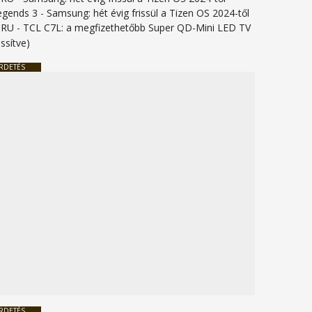
legends 3
-
Samsung: hét évig frissül a Tizen OS 2024-től
URU
-
TCL C7L: a megfizethetőbb Super QD-Mini LED TV
issítve)
RDETÉS
RDETÉS