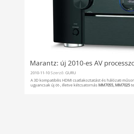
Marantz: új 2010-es AV processzo
Beküldve:
2010-11-10
Szerző:
GURU
A 3D kompatibilis HDMI csatlakoztatást és hálózati műsore
ugyancsak új öt-, illetve kétcsatornás
MM7055, MM7025
te