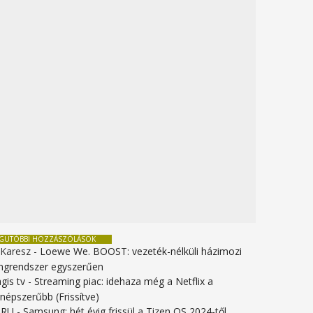
EGUTÓBBI HOZZÁSZÓLÁSOK
 Karesz
-
Loewe We. BOOST: vezeték-nélküli házimozi
ngrendszer egyszerűen
gis tv
-
Streaming piac: idehaza még a Netflix a
gnépszerűbb (Frissítve)
URU
-
Samsung: hét évig frissül a Tizen OS 2024-től