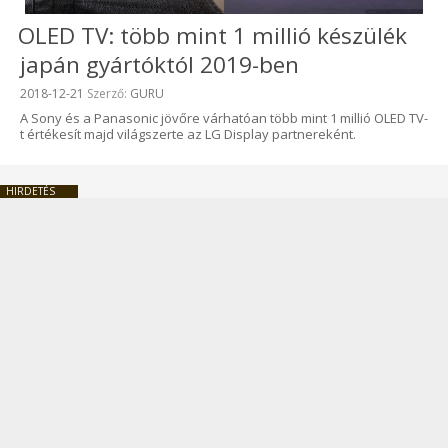
OLED TV: több mint 1 millió készülék
japán gyártóktól 2019-ben
Beküldve:
2018-12-21
Szerző:
GURU
A Sony és a Panasonic jövőre várhatóan több mint 1 millió OLED TV-
t értékesít majd világszerte az LG Display partnereként.
HIRDETÉS