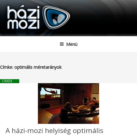
HAZIMOZI
Tartalomhoz
Menü
Címke:
optimális méretarányok
CIKKEK
A házi-mozi helyiség optimális