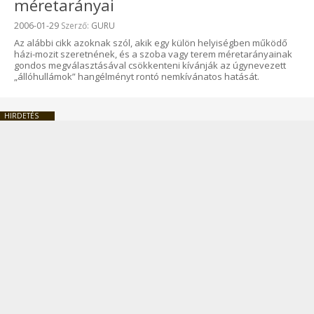
méretarányai
Beküldve:
2006-01-29
Szerző:
GURU
Az alábbi cikk azoknak szól, akik egy külön helyiségben működő
házi-mozit szeretnének, és a szoba vagy terem méretarányainak
gondos megválasztásával csökkenteni kívánják az úgynevezett
„állóhullámok” hangélményt rontó nemkívánatos hatását.
HIRDETÉS