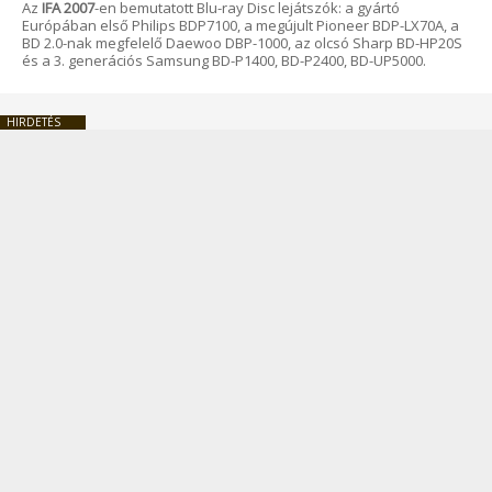
Az
IFA 2007
-en bemutatott Blu-ray Disc lejátszók: a gyártó
Európában első Philips BDP7100, a megújult Pioneer BDP-LX70A, a
BD 2.0-nak megfelelő Daewoo DBP-1000, az olcsó Sharp BD-HP20S
és a 3. generációs Samsung BD-P1400, BD-P2400, BD-UP5000.
HIRDETÉS