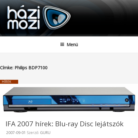
HAZIMOZI
Tartalomhoz
Menü
Címke:
Philips BDP7100
HÍREK
IFA 2007 hírek: Blu-ray Disc lejátszók
Beküldve:
2007-09-01
Szerző:
GURU