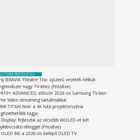
GUTÓBBI BEJEGYZÉSEK
ny BRAVIA Theatre Trio: újszerű vezeték-nélküli
ngrendszer nagy TV-khez (Frissítve)
R10+ ADVANCED: először 2026-os Samsung TV-ken
ime Video streaming tartalmakkal
IMI TITAN Noir: a 4K házi projektorszéria
gfizethetőbb tagja
 Display: fejlesztik az olcsóbb WOLED-et két
ykibocsátó réteggel (Frissítve)
 OLED B6: a 2026-os belépő OLED TV