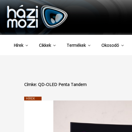
HAZIMOZI
Tartalomhoz
Hírek
Cikkek
Termékek
Okosodó
Címke:
QD-OLED Penta Tandem
HÍREK