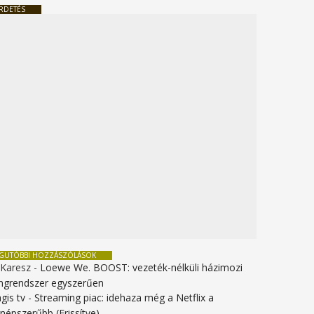
RDETÉS
EGUTÓBBI HOZZÁSZÓLÁSOK
 Karesz
-
Loewe We. BOOST: vezeték-nélküli házimozi
ngrendszer egyszerűen
gis tv
-
Streaming piac: idehaza még a Netflix a
gnépszerűbb (Frissítve)