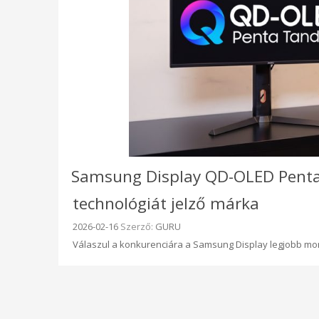
Samsung Display QD-OLED Pent
technológiát jelző márka
Beküldve:
2026-02-16
Szerző:
GURU
Válaszul a konkurenciára a Samsung Display legjobb m