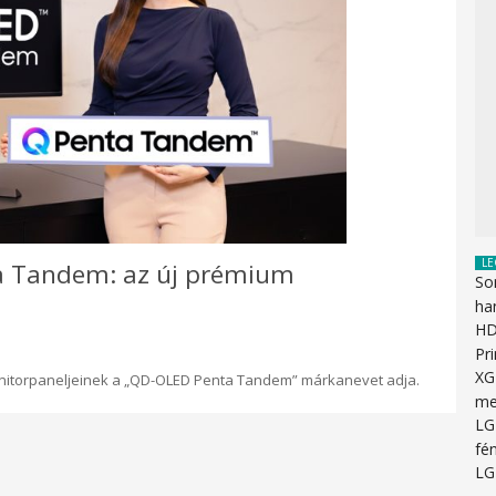
LE
a Tandem: az új prémium
So
ha
HD
Pr
XG
onitorpaneljeinek a „QD-OLED Penta Tandem” márkanevet adja.
me
LG
fén
LG