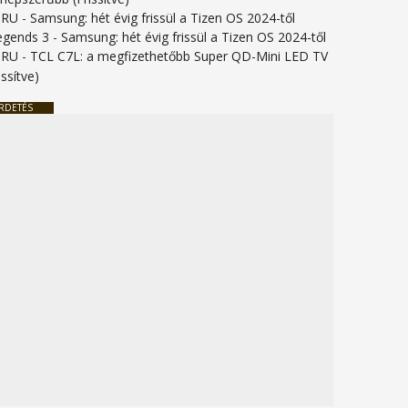
URU
-
Samsung: hét évig frissül a Tizen OS 2024-től
legends 3
-
Samsung: hét évig frissül a Tizen OS 2024-től
URU
-
TCL C7L: a megfizethetőbb Super QD-Mini LED TV
issítve)
RDETÉS