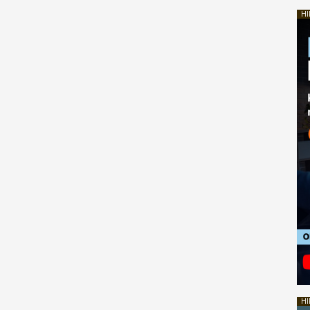
HI
HI