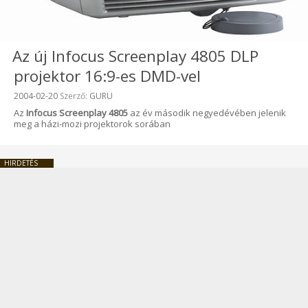
Az új Infocus Screenplay 4805 DLP
projektor 16:9-es DMD-vel
Beküldve:
2004-02-20
Szerző:
GURU
Az
Infocus Screenplay 4805
az év második negyedévében jelenik
meg a házi-mozi projektorok sorában
HIRDETÉS