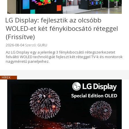
LG Display: fejlesztik az olcsóbb
WOLED-et két fénykibocsátó réteggel
(Frissítve)
Beküldve:
2026-08-04
Szerző:
GURU
Az LG Display egy a jelenlegi 3 fénykibocsátó rétegszerkezetet
felváltó WOLED technológiát fejleszt két réteggel TV-k és monitorok
nagyméretű paneljeihez.
HÍREK