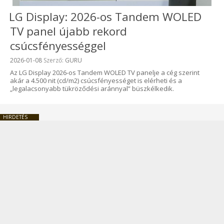
LG Display: 2026-os Tandem WOLED
TV panel újabb rekord
csúcsfényességgel
Beküldve:
2026-01-08
Szerző:
GURU
Az LG Display 2026-os Tandem WOLED TV panelje a cég szerint
akár a 4.500 nit (cd/m2) csúcsfényességet is elérheti és a
„legalacsonyabb tükröződési aránnyal” büszkélkedik.
HIRDETÉS