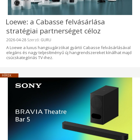
Loewe: a Cabasse felvásárlása
stratégiai partnerséget céloz
Beküldve:
2026-04-28
Szerző:
GURU
A Loewe a luxus hangsugárzókat gyártó Cabasse felvásárlásával
elegáns és nagy teljesítményű új hangrendszereket kínálhat majd
csúcskategóriás TV-ihez.
HÍREK