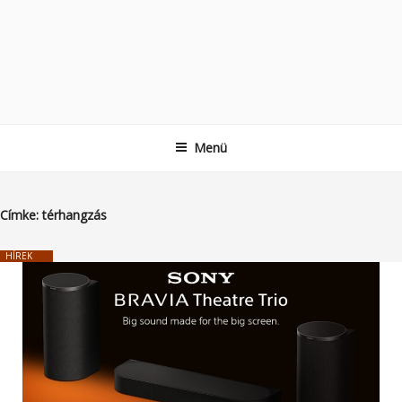
Menü
Címke:
térhangzás
HÍREK