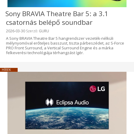
Sony BRAVIA Theatre Bar 5: a 3.1
csatornás belépő soundbar
Beküldve:
2026-03-30
Szerző:
GURU
A Sony BRAVIA Theatre Bar 5 hangrendszer vezeték-nélküli
mélynyomóval erőteljes basszust, tiszta párbeszédet, az S-Force
PRO Front Surround, a Vertical Surround Engine és a márka
felkeverési technológiája térhangzást ígér.
HÍREK