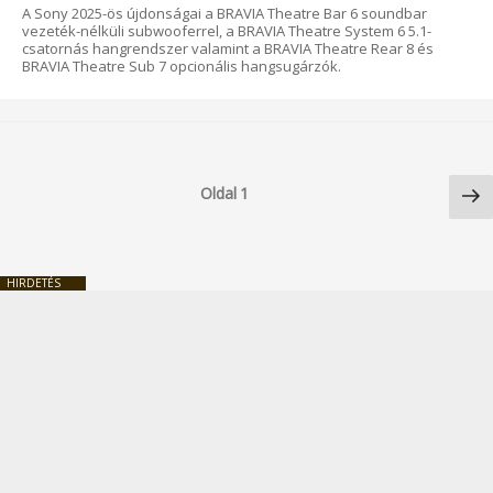
A Sony 2025-ös újdonságai a BRAVIA Theatre Bar 6 soundbar
vezeték-nélküli subwooferrel, a BRAVIA Theatre System 6 5.1-
csatornás hangrendszer valamint a BRAVIA Theatre Rear 8 és
BRAVIA Theatre Sub 7 opcionális hangsugárzók.
Bejegyzések
Kö
lapozása
Oldal
1
ol
HIRDETÉS