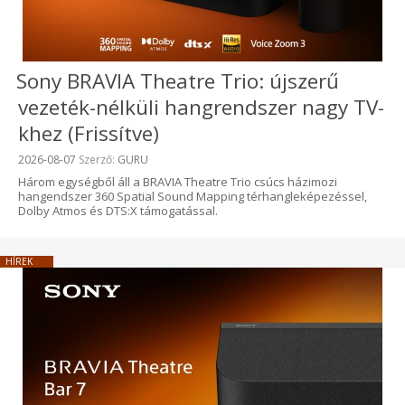
Sony BRAVIA Theatre Trio: újszerű
vezeték-nélküli hangrendszer nagy TV-
khez (Frissítve)
Beküldve:
2026-08-07
Szerző:
GURU
Három egységből áll a BRAVIA Theatre Trio csúcs házimozi
hangendszer 360 Spatial Sound Mapping térhangleképezéssel,
Dolby Atmos és DTS:X támogatással.
HÍREK