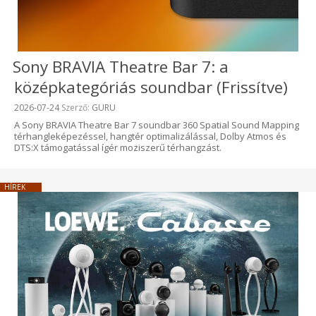
Sony BRAVIA Theatre Bar 7: a
középkategóriás soundbar (Frissítve)
Beküldve:
2026-07-24
Szerző:
GURU
A Sony BRAVIA Theatre Bar 7 soundbar 360 Spatial Sound Mapping
térhangleképezéssel, hangtér optimalizálással, Dolby Atmos és
DTS:X támogatással ígér moziszerű térhangzást.
HÍREK