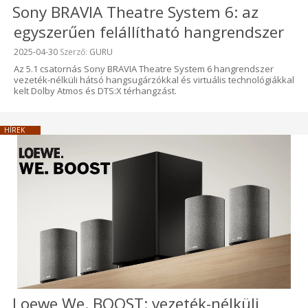
Sony BRAVIA Theatre System 6: az
egyszerűen felállítható hangrendszer
Beküldve:
2025-04-30
Szerző:
GURU
Az 5.1 csatornás Sony BRAVIA Theatre System 6 hangrendszer
vezeték-nélküli hátsó hangsugárzókkal és virtuális technológiákkal
kelt Dolby Atmos és DTS:X térhangzást.
HÍREK
Loewe We. BOOST: vezeték-nélküli