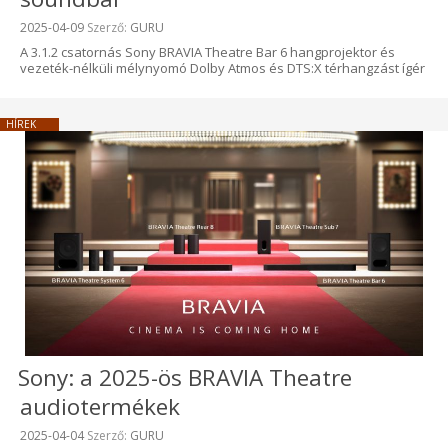
Beküldve:
2025-04-09
Szerző:
GURU
A 3.1.2 csatornás Sony BRAVIA Theatre Bar 6 hangprojektor és
vezeték-nélküli mélynyomó Dolby Atmos és DTS:X térhangzást ígér
HÍREK
Sony: a 2025-ös BRAVIA Theatre
audiotermékek
Beküldve:
2025-04-04
Szerző:
GURU