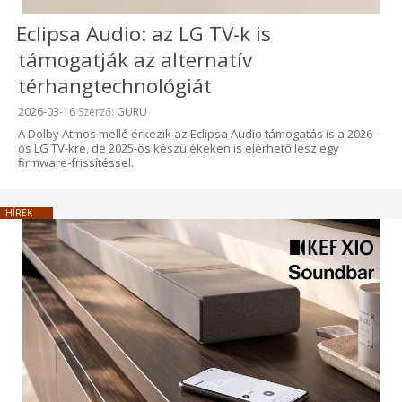
Eclipsa Audio: az LG TV-k is
támogatják az alternatív
térhangtechnológiát
Beküldve:
2026-03-16
Szerző:
GURU
A Dolby Atmos mellé érkezik az Eclipsa Audio támogatás is a 2026-
os LG TV-kre, de 2025-ös készülékeken is elérhető lesz egy
firmware-frissítéssel.
HÍREK