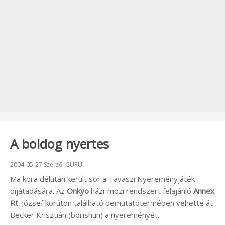
A boldog nyertes
Beküldve:
2004-05-27
Szerző:
GURU
Ma kora délután került sor a Tavaszi Nyereményjáték
díjátadására. Az
Onkyo
házi-mozi rendszert felajánló
Annex
Rt.
József körúton található bemutatótermében vehette át
Becker Krisztián (borishun) a nyereményét.