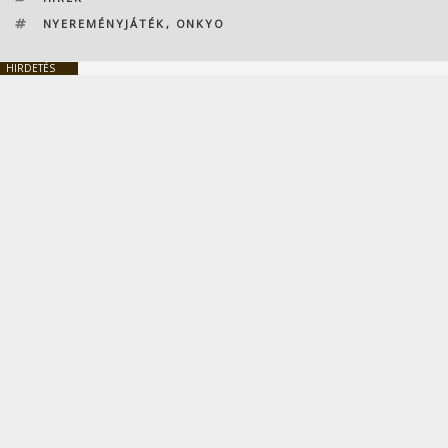
CÍMKÉK
NYEREMÉNYJÁTÉK
,
ONKYO
HIRDETÉS