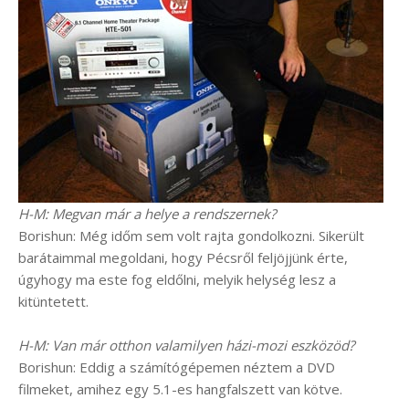
H-M: Megvan már a helye a rendszernek?
Borishun: Még időm sem volt rajta gondolkozni. Sikerült
barátaimmal megoldani, hogy Pécsről feljöjjünk érte,
úgyhogy ma este fog eldőlni, melyik helység lesz a
kitüntetett.
H-M: Van már otthon valamilyen házi-mozi eszközöd?
Borishun: Eddig a számítógépemen néztem a DVD
filmeket, amihez egy 5.1-es hangfalszett van kötve.