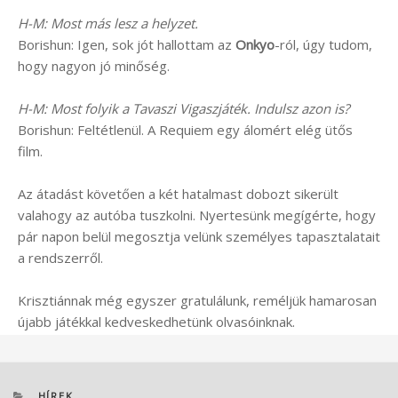
H-M: Most más lesz a helyzet.
Borishun: Igen, sok jót hallottam az
Onkyo
-ról, úgy tudom,
hogy nagyon jó minőség.
H-M: Most folyik a Tavaszi Vigaszjáték. Indulsz azon is?
Borishun: Feltétlenül. A Requiem egy álomért elég ütős
film.
Az átadást követően a két hatalmast dobozt sikerült
valahogy az autóba tuszkolni. Nyertesünk megígérte, hogy
pár napon belül megosztja velünk személyes tapasztalatait
a rendszerről.
Krisztiánnak még egyszer gratulálunk, reméljük hamarosan
újabb játékkal kedveskedhetünk olvasóinknak.
KATEGÓRIÁK
HÍREK