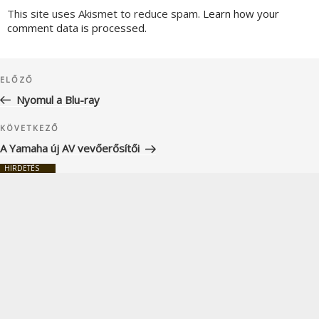
This site uses Akismet to reduce spam.
Learn how your
comment data is processed.
Bejegyzés
Korábbi
ELŐZŐ
navigáció
bejegyzés
Nyomul a Blu-ray
Következő
KÖVETKEZŐ
bejegyzés
A Yamaha új AV vevőerősítői
HIRDETÉS