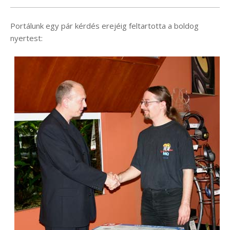
Portálunk egy pár kérdés erejéig feltartotta a boldog
nyertest: