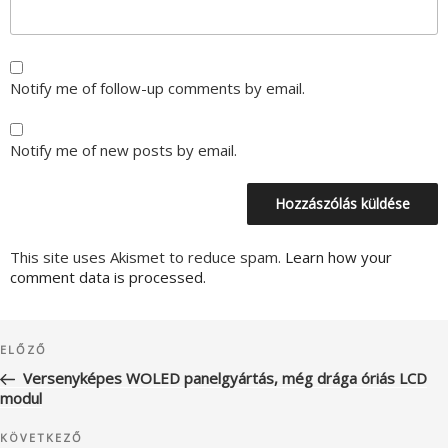
Notify me of follow-up comments by email.
Notify me of new posts by email.
This site uses Akismet to reduce spam.
Learn how your
comment data is processed.
Bejegyzés
Korábbi
ELŐZŐ
navigáció
bejegyzés
Versenyképes WOLED panelgyártás, még drága óriás LCD
modul
Következő
KÖVETKEZŐ