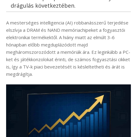
drágulás következtében.
A mesterséges intelligencia (AI) robbanásszerű terjedése
elszívja a DRAM és NAND memóriachipeket a fogyasztói
elektronikai termékektől. A hiány miatt az elmúlt 3-6
hónapban előbb megduplázódott majd
megháromszorozódott a memóriák ára. Ez leginkább a PC-
ket és játékkonzolokat érinti, de számos fogyasztási cikket
is, így a TV-k piaci bevezetését is késleltetheti és árát is
megdrágítja.