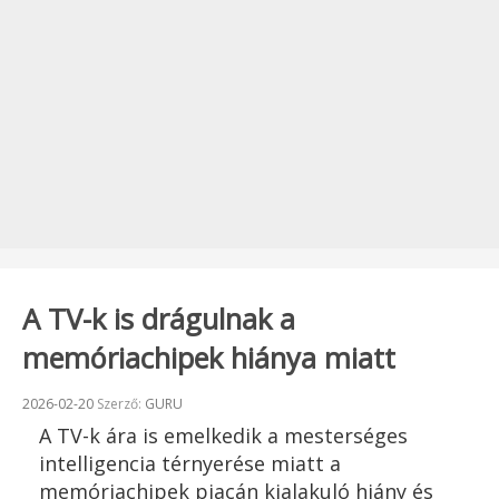
A TV-k is drágulnak a
memóriachipek hiánya miatt
Beküldve:
2026-02-20
Szerző:
GURU
A TV-k ára is emelkedik a mesterséges
intelligencia térnyerése miatt a
memóriachipek piacán kialakuló hiány és