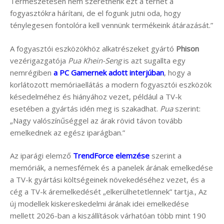
Természetesen nem szeretnénk ezt a terhet a
fogyasztókra hárítani, de el fogunk jutni oda, hogy
ténylegesen fontolóra kell vennünk termékeink átárazását.”
A fogyasztói eszközökhöz alkatrészeket gyártó
Phison
vezérigazgatója
Pua Khein-Seng
is azt sugallta egy
nemrégiben
a PC Gamernek adott interjúban
, hogy a
korlátozott memóriaellátás a modern fogyasztói eszközök
késedelméhez és hiányához vezet, például a TV-k
esetében a gyártás idén meg is szakadhat.
Pua
szerint:
„Nagy valószínűséggel az árak rövid távon tovább
emelkednek az egész iparágban.”
Az iparági elemző
TrendForce elemzése
szerint a
memóriák, a nemesfémek és a panelek árának emelkedése
a TV-k gyártási költségeinek növekedéséhez vezet, és a
cég a TV-k áremelkedését „elkerülhetetlennek” tartja., Az
új modellek kiskereskedelmi árának idei emelkedése
mellett 2026-ban a kiszállítások várhatóan több mint 190