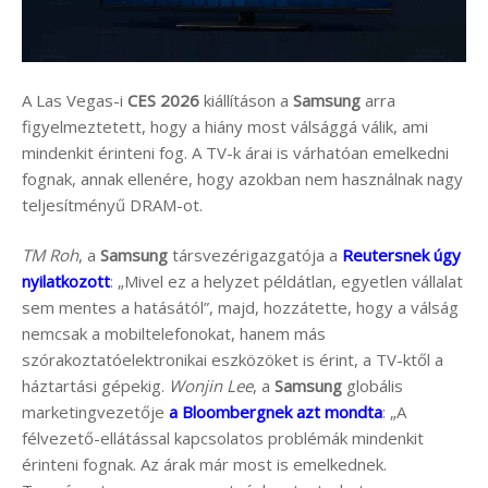
A Las Vegas-i
CES 2026
kiállításon a
Samsung
arra
figyelmeztetett, hogy a hiány most válsággá válik, ami
mindenkit érinteni fog. A TV-k árai is várhatóan emelkedni
fognak, annak ellenére, hogy azokban nem használnak nagy
teljesítményű DRAM-ot.
TM Roh
, a
Samsung
társvezérigazgatója a
Reutersnek úgy
nyilatkozott
: „Mivel ez a helyzet példátlan, egyetlen vállalat
sem mentes a hatásától”, majd, hozzátette, hogy a válság
nemcsak a mobiltelefonokat, hanem más
szórakoztatóelektronikai eszközöket is érint, a TV-ktől a
háztartási gépekig.
Wonjin Lee
, a
Samsung
globális
marketingvezetője
a Bloombergnek azt mondta
: „A
félvezető-ellátással kapcsolatos problémák mindenkit
érinteni fognak. Az árak már most is emelkednek.