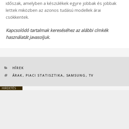
időszak, amelyben a készülékek egyre jobbak és jobbak
lettek miközben az azonos tudású modellek árai
csökkentek.
Kapcsolódó tartalmak kereséséhez az alábbi címkék
használatát javasoljuk.
KATEGÓRIÁK
HÍREK
CÍMKÉK
ÁRAK
,
PIACI STATISZTIKA
,
SAMSUNG
,
TV
HIRDETÉS