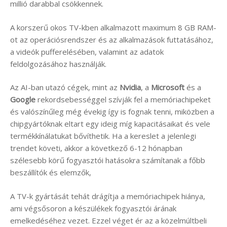
millió darabbal csökkennek.
A korszerű okos TV-kben alkalmazott maximum 8 GB RAM-
ot az operációsrendszer és az alkalmazások futtatásához,
a videók pufferelésében, valamint az adatok
feldolgozásához használják.
Az AI-ban utazó cégek, mint az
Nvidia
, a
Microsoft
és a
Google
rekordsebességgel szívják fel a memóriachipeket
és valószínűleg még évekig így is fognak tenni, miközben a
chipgyártóknak eltart egy ideig míg kapacitásaikat és vele
termékkínálatukat bővíthetik. Ha a kereslet a jelenlegi
trendet követi, akkor a következő 6-12 hónapban
szélesebb körű fogyasztói hatásokra számítanak a főbb
beszállítók és elemzők,
A TV-k gyártását tehát drágítja a memóriachipek hiánya,
ami végsősoron a készülékek fogyasztói árának
emelkedéséhez vezet. Ezzel véget ér az a közelmúltbeli