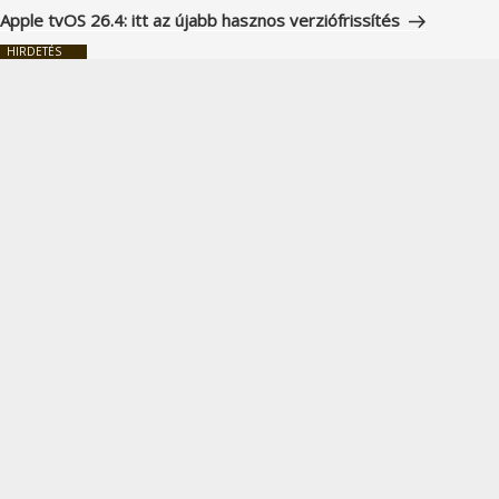
bejegyzés
Apple tvOS 26.4: itt az újabb hasznos verziófrissítés
HIRDETÉS