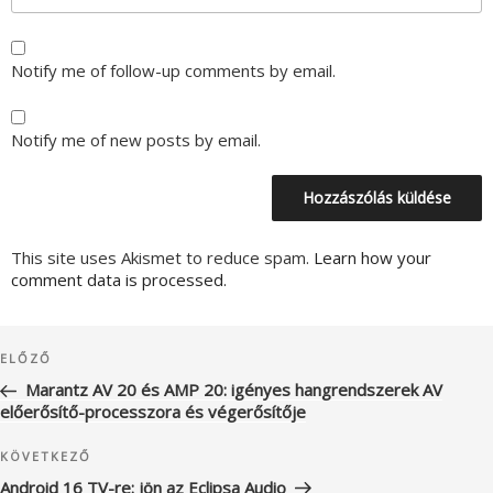
Notify me of follow-up comments by email.
Notify me of new posts by email.
This site uses Akismet to reduce spam.
Learn how your
comment data is processed.
Bejegyzés
Korábbi
ELŐZŐ
navigáció
bejegyzés
Marantz AV 20 és AMP 20: igényes hangrendszerek AV
előerősítő-processzora és végerősítője
Következő
KÖVETKEZŐ
bejegyzés
Android 16 TV-re: jön az Eclipsa Audio