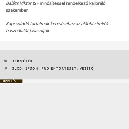
Balázs Viktor
ISF minősítéssel rendelkező kalibráló
szakember
Kapcsolódó tartalmak kereséséhez az alábbi címkék
használatát javasoljuk.
KATEGÓRIÁK
TERMÉKEK
CÍMKÉK
3LCD
,
EPSON
,
PROJEKTORTESZT
,
VETÍTŐ
HIRDETÉS