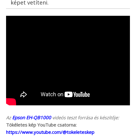
képet vetíteni.
Az
Epson EH-QB1000
videós teszt forrása és készítője:
Tökéletes kép YouTube csatorna:
https://www.youtube.com/@tokeleteskep