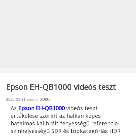
Epson EH-QB1000 videós teszt
Beküldve:
2025-05-31
Szerző:
GURU
Az
Epson EH-QB1000
videós teszt
értékelése szerint az halkan képes
hatalmas kalibrált fényességű referencia-
színhelyességű SDR és topkategóriás HDR