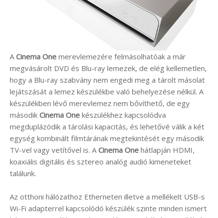
A
Cinema One
merevlemezére felmásolhatóak a már
megvásárolt DVD és Blu-ray lemezek, de elég kellemetlen,
hogy a Blu-ray szabvány nem engedi meg a tárolt másolat
lejátszását a lemez készülékbe való behelyezése nélkül. A
készülékben lévő merevlemez nem bővíthető, de egy
második
Cinema One
készülékhez kapcsolódva
megduplázódik a tárolási kapacitás, és lehetővé válik a két
egység kombinált filmtárának megtekintését egy második
TV-vel vagy vetítővel is. A
Cinema One
hátlapján HDMI,
koaxiális digitális és sztereo analóg audió kimeneteket
találunk.
Az otthoni hálózathoz Etherneten illetve a mellékelt USB-s
Wi-Fi adapterrel kapcsolódó készülék szinte minden ismert