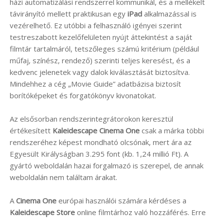
házi automatizálási rendszerrel kommunikál, és a mellékelt
távirányító mellett praktikusan egy
iPad
alkalmazással is
vezérelhető. Ez utóbbi a felhasználó igényei szerint
testreszabott kezelőfelületen nyújt áttekintést a saját
filmtár tartalmáról, tetszőleges számú kritérium (például
műfaj, színész, rendező) szerinti teljes keresést, és a
kedvenc jelenetek vagy dalok kiválasztását biztosítva.
Mindehhez a cég „Movie Guide” adatbázisa biztosít
borítóképeket és forgatókönyv kivonatokat.
Az elsősorban rendszerintegrátorokon keresztül
értékesített
Kaleidescape Cinema One
csak a márka többi
rendszeréhez képest mondható olcsónak, mert ára az
Egyesült Királyságban 3.295 font (kb. 1,24 millió Ft). A
gyártó weboldalán hazai forgalmazó is szerepel, de annak
weboldalán nem találtam árakat.
A
Cinema One
európai használói számára kérdéses a
Kaleidescape Store
online filmtárhoz való hozzáférés. Erre