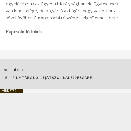
egyelőre csak az Egyesült Királyságban elő ügyfeleknek
van lehetősége, de a gyártó azt ígéri, hogy valamikor a
közeljövőben Európa többi részén is „eljön” ennek ideje.
Kapcsolódó linkek:
KATEGÓRIÁK
HÍREK
CÍMKÉK
FILMTÁROLÓ-LEJÁTSZÓ
,
KALEIDESCAPE
HIRDETÉS