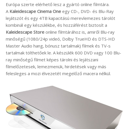
Európa szerte elérhető lesz a gyártó online filmtára.
A
Kaleidescape Cinema One
egy CD-, DVD- és Blu-Ray
lejátszót és egy 4TB kapacitású merevlemezes tárolót
kombinál egy készülékbe, és hozzáférést biztosít a
Kaleidescape Store
online filmtárához is, amiről Blu-ray
minőségű (1080/24p videó, Dolby TrueHD és DTS-HD
Master Audio hang, bónusz tartalmak) filmek és TV-s
tartalmak tölthetőek le. A készülék 600 DVD vagy 100 Blu-
ray minőségű filmet képes tárolni és lejátszani
filmelőzetesek, lemezmenük, hirdetések vagy más
felesleges a mozi élvezetét megelőző macera nélkül.