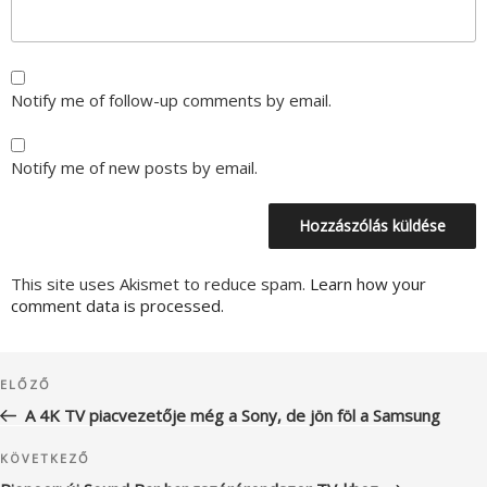
Notify me of follow-up comments by email.
Notify me of new posts by email.
This site uses Akismet to reduce spam.
Learn how your
comment data is processed.
Bejegyzés
Korábbi
ELŐZŐ
navigáció
bejegyzés
A 4K TV piacvezetője még a Sony, de jön föl a Samsung
Következő
KÖVETKEZŐ
bejegyzés