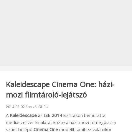
Kaleidescape Cinema One: házi-
mozi filmtároló-lejátszó
Beküldve:
2014-03-02
Szerző:
GURU
A
Kaleidescape
az
ISE 2014
kiállításon bemutatta
médiaszerver kínálatát közte a házi-mozi tömegpiacra
szánt belépő
Cinema One
modellt, amihez valamikor