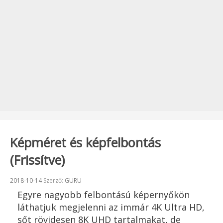
Képméret és képfelbontás
(Frissítve)
Beküldve:
2018-10-14
Szerző:
GURU
Egyre nagyobb felbontású képernyőkön
láthatjuk megjelenni az immár 4K Ultra HD,
sőt rövidesen 8K UHD tartalmakat, de