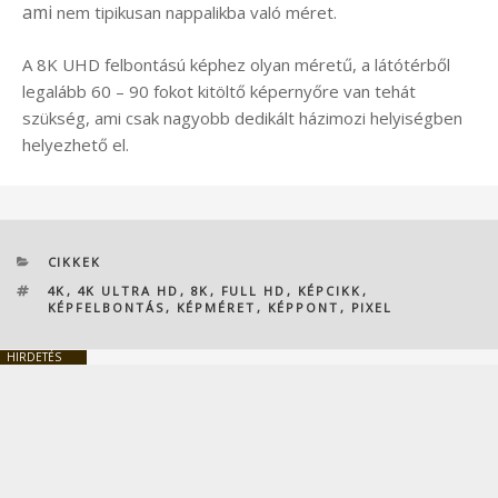
ami
nem tipikusan nappalikba való méret.
A 8K UHD felbontású képhez olyan méretű, a látótérből
legalább 60 – 90 fokot kitöltő képernyőre van tehát
szükség, ami csak nagyobb dedikált házimozi helyiségben
helyezhető el.
KATEGÓRIÁK
CIKKEK
CÍMKÉK
4K
,
4K ULTRA HD
,
8K
,
FULL HD
,
KÉPCIKK
,
KÉPFELBONTÁS
,
KÉPMÉRET
,
KÉPPONT
,
PIXEL
HIRDETÉS