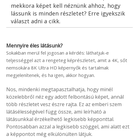
mekkora képet kell néznünk ahhoz, hogy
lássunk is minden részletet? Erre igyekszik
választ adni a cikk.
Mennyire éles látásunk?
Sokakban merül fel jogosan a kérdés: láthatjuk-e
teljességgel azt a rengeteg képrészletet, amit a 4K, sőt
nemsokára 8K Ultra HD képernyők és tartalmak
megjelenítenek, és ha igen, akkor hogyan.
Nos, mindenki megtapasztalhatja, hogy minél
közelebbről néz egy adott felbontású képet, annál
több részletet vesz észre rajta. Ez az emberi szem
látásélességével függ össze, ami leírható a
látásunkkal érzékelhető legkisebb képponttal.
Pontosabban azzal a legkisebb szöggel, ami alatt ezt
a képpontot még elkülönülten látjuk.