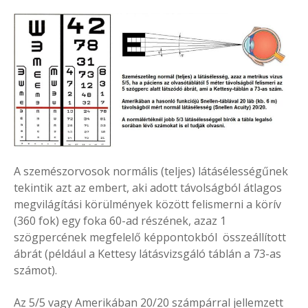
A szemészorvosok normális (teljes) látásélességűnek
tekintik azt az embert, aki adott távolságból átlagos
megvilágítási körülmények között felismerni a körív
(360 fok) egy foka 60-ad részének, azaz 1
szögpercének megfelelő képpontokból összeállított
ábrát (például a Kettesy látásvizsgáló táblán a 73-as
számot).
Az 5/5 vagy Amerikában 20/20 számpárral jellemzett