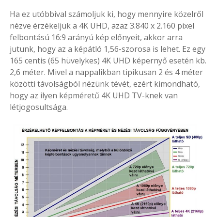
Ha ez utóbbival számoljuk ki, hogy mennyire közelről
nézve érzékeljük a 4K UHD, azaz 3.840 x 2.160 pixel
felbontású 16:9 arányú kép előnyeit, akkor arra
jutunk, hogy az a képátló 1,56-szorosa is lehet. Ez egy
165 centis (65 hüvelykes) 4K UHD képernyő esetén kb.
2,6 méter. Mivel a nappalikban tipikusan 2 és 4 méter
közötti távolságból nézünk tévét, ezért kimondható,
hogy az ilyen képméretű 4K UHD TV-knek van
létjogosultsága.