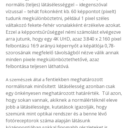
normális (teljes) látásélességgel – idegenszóval
vízussal – tehát fokonként kb. 60 képpontot (pixelt)
tudunk megkülönböztetni, például 1 pixel széles
váltakozó fekete-fehér vonalakként érzékelve azokat.
Ezzel a képpontsűrűséggel némi számolást elvégezve
arra jutunk, hogy egy 4K UHD, azaz 3.840 x 2.160 pixel
felbontású 16:9 arányú képernyőt a képátlója 0,78-
szorosának megfelelő távolságból nézve válik annak
minden pixele megkülönböztethetővé, azaz
felbontása teljesen láthatóvá.
fentiekben meghatározott
A szemészek által a
normálisnak minősített
látásélesség azonban csak
egy önkényesen meghatározott határérték. Túl azon,
hogy sokan vannak, akiknek a normálértéknél eleve
jobb a látásélessége, kutatások igazolják, hogy
szemünk mint optikai rendszer és a benne lévő
fotóreceptorok száma alapján látásunk
középpontjában sokkal finomabb részleteket is