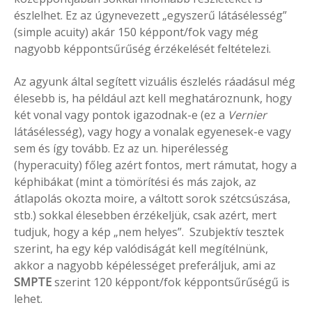
észlelhet. Ez az úgynevezett „egyszerű látásélesség”
(simple acuity) akár 150 képpont/fok vagy még
nagyobb képpontsűrűség érzékelését feltételezi.
Az agyunk által segített vizuális észlelés ráadásul még
élesebb is, ha például azt kell meghatároznunk, hogy
két vonal vagy pontok igazodnak-e (ez a
Vernier
látásélesség), vagy hogy a vonalak egyenesek-e vagy
sem és így tovább. Ez az un. hiperélesség
(hyperacuity) főleg azért fontos, mert rámutat, hogy a
képhibákat (mint a tömörítési és más zajok, az
átlapolás okozta moire, a váltott sorok szétcsúszása,
stb.) sokkal élesebben érzékeljük, csak azért, mert
tudjuk, hogy a kép „nem helyes”. Szubjektív tesztek
szerint, ha egy kép valódiságát kell megítélnünk,
akkor a nagyobb képélességet preferáljuk, ami az
SMPTE
szerint 120 képpont/fok képpontsűrűségű is
lehet.