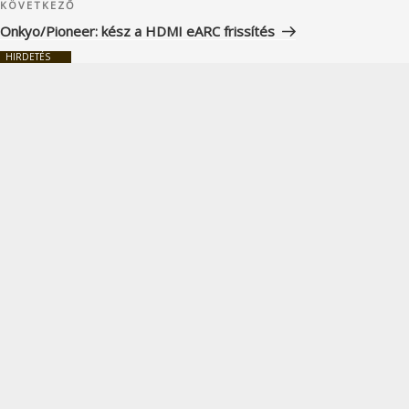
Következő
KÖVETKEZŐ
bejegyzés
Onkyo/Pioneer: kész a HDMI eARC frissítés
HIRDETÉS