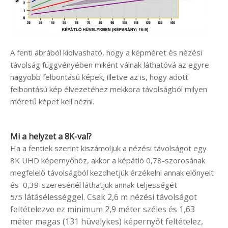
A fenti ábrából kiolvasható, hogy a képméret és nézési
távolság függvényében miként válnak láthatóvá az egyre
nagyobb felbontású képek, illetve az is, hogy adott
felbontású kép élvezetéhez mekkora távolságból milyen
méretű képet kell nézni.
Mi a helyzet a 8K-val?
Ha a fentiek szerint kiszámoljuk a nézési távolságot egy
8K UHD képernyőhöz, akkor a képátló 0,78-szorosának
megfelelő távolságból kezdhetjük érzékelni annak előnyeit
és 0,39-szeresénél láthatjuk annak teljességét
látásélességgel. Csak 2,6 m nézési távolságot
5/5
feltételezve ez minimum 2,9 méter széles és 1,63
méter magas (131 hüvelykes) képernyőt feltételez,