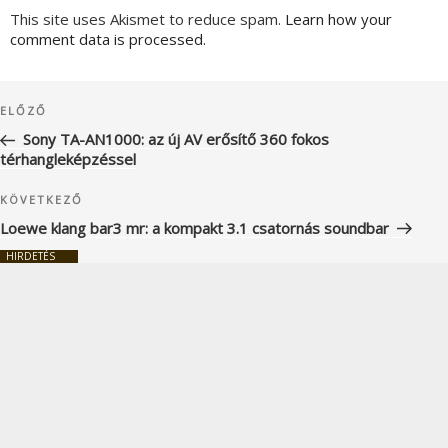
This site uses Akismet to reduce spam.
Learn how your
comment data is processed.
Bejegyzés
Korábbi
ELŐZŐ
navigáció
bejegyzés
Sony TA-AN1000: az új AV erősítő 360 fokos
térhangleképzéssel
Következő
KÖVETKEZŐ
bejegyzés
Loewe klang bar3 mr: a kompakt 3.1 csatornás soundbar
HIRDETÉS