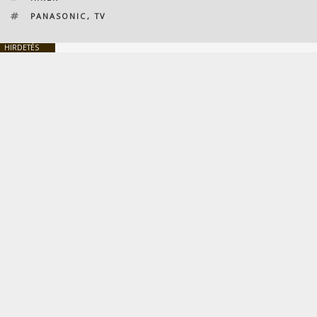
CÍMKÉK
PANASONIC
,
TV
HIRDETÉS