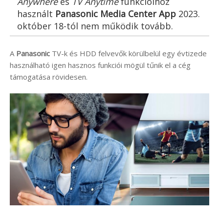
Anywhere
és
TV Anytime
funkcióihoz
használt
Panasonic Media Center App
2023.
október 18-tól nem működik tovább.
A
Panasonic
TV-k és HDD felvevők körülbelül egy évtizede
használható igen hasznos funkciói mögül tűnik el a cég
támogatása rövidesen.