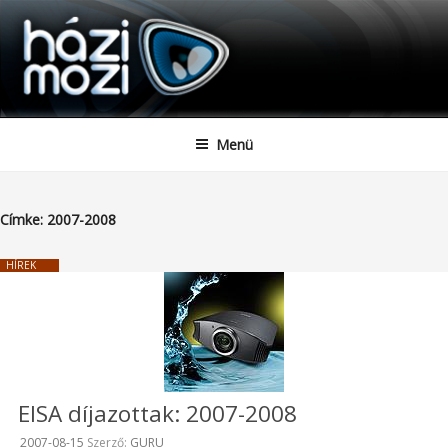
HAZIMOZI
Tartalomhoz
Menü
Címke:
2007-2008
HÍREK
EISA díjazottak: 2007-2008
Beküldve:
2007-08-15
Szerző:
GURU