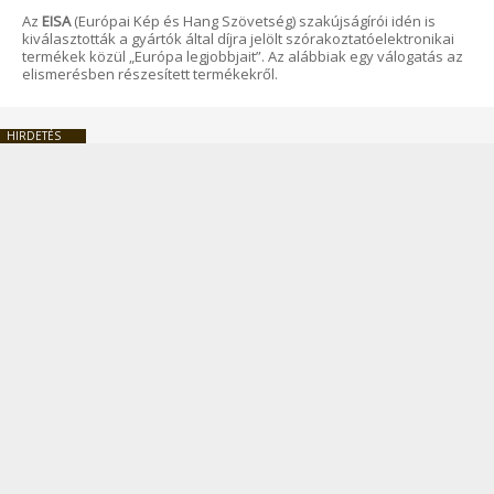
Az
EISA
(Európai Kép és Hang Szövetség) szakújságírói idén is
kiválasztották a gyártók által díjra jelölt szórakoztatóelektronikai
termékek közül „Európa legjobbjait”. Az alábbiak egy válogatás az
elismerésben részesített termékekről.
HIRDETÉS