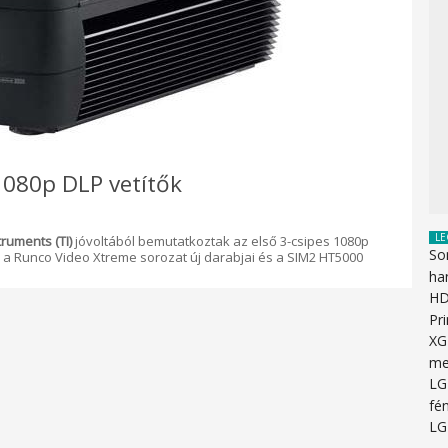
1080p DLP vetítők
LE
ruments (TI)
jóvoltából bemutatkoztak az első 3-csipes 1080p
So
0, a Runco Video Xtreme sorozat új darabjai és a SIM2 HT5000
ha
HD
Pr
XG
me
LG
fén
LG