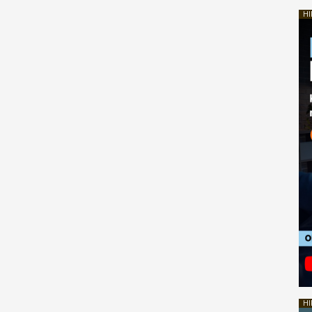
HI
HI