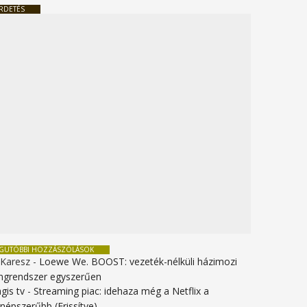
RDETÉS
EGUTÓBBI HOZZÁSZÓLÁSOK
 Karesz
-
Loewe We. BOOST: vezeték-nélküli házimozi
ngrendszer egyszerűen
gis tv
-
Streaming piac: idehaza még a Netflix a
gnépszerűbb (Frissítve)