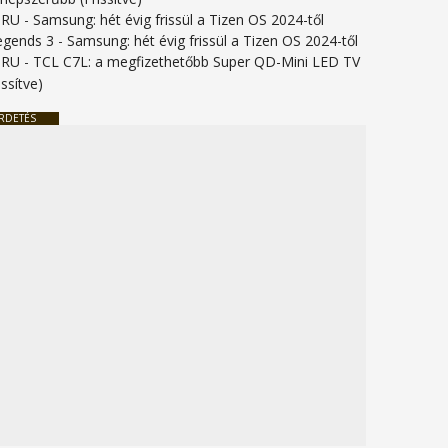
URU
-
Samsung: hét évig frissül a Tizen OS 2024-től
legends 3
-
Samsung: hét évig frissül a Tizen OS 2024-től
URU
-
TCL C7L: a megfizethetőbb Super QD-Mini LED TV
issítve)
RDETÉS