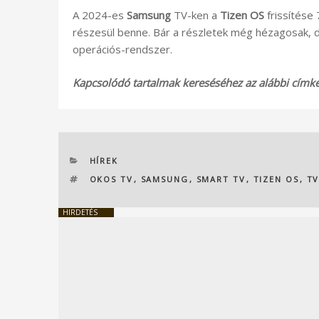
A 2024-es
Samsung
TV-ken a
Tizen OS
frissítése 
részesül benne. Bár a részletek még hézagosak, de
operációs-rendszer.
Kapcsolódó tartalmak kereséséhez az alábbi címkék
KATEGÓRIÁK
HÍREK
CÍMKÉK
OKOS TV
,
SAMSUNG
,
SMART TV
,
TIZEN OS
,
T
HIRDETÉS