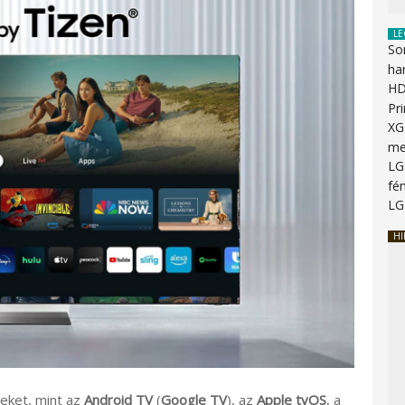
LE
So
ha
HD
Pr
XG
me
LG
fén
LG
HI
eket, mint az
Android TV
(
Google TV
), az
Apple tvOS
, a