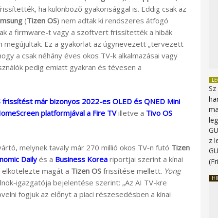
rissítették, ha különböző gyakorisággal is. Eddig csak az
amsung
(
Tizen OS
) nem adtak ki rendszeres átfogó
ak a firmware-t vagy a szoftvert frissítették a hibák
n megújultak. Ez a gyakorlat az úgynevezett „tervezett
hogy a csak néhány éves okos TV-k alkalmazásai vagy
asználók pedig emiatt gyakran és tévesen a
L
Sz
ha
S frissítést már bizonyos 2022-es OLED és QNED Mini
ma
omeScreen platformjával a Fire TV
illetve a
Tivo OS
le
G
z 
ártó, melynek tavaly már 270 millió okos TV-n futó
Tizen
G
nomic Daily
és a
Business Korea
riportjai szerint a kínai
(Fr
 elkötelezte magát a
Tizen OS
frissítése mellett.
Yong
HI
nök-igazgatója bejelentése szerint: „Az AI TV-kre
övelni fogjuk az előnyt a piaci részesedésben a kínai