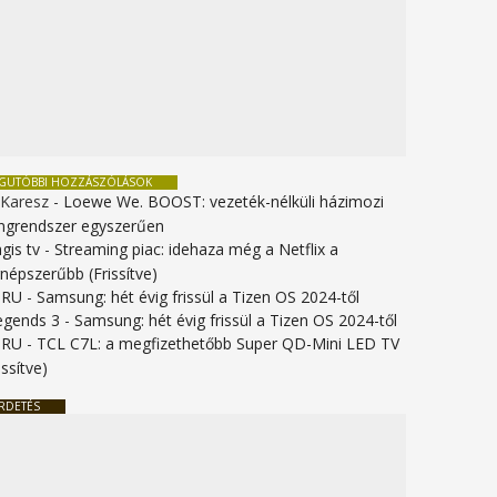
EGUTÓBBI HOZZÁSZÓLÁSOK
 Karesz
-
Loewe We. BOOST: vezeték-nélküli házimozi
ngrendszer egyszerűen
gis tv
-
Streaming piac: idehaza még a Netflix a
gnépszerűbb (Frissítve)
URU
-
Samsung: hét évig frissül a Tizen OS 2024-től
legends 3
-
Samsung: hét évig frissül a Tizen OS 2024-től
URU
-
TCL C7L: a megfizethetőbb Super QD-Mini LED TV
issítve)
RDETÉS