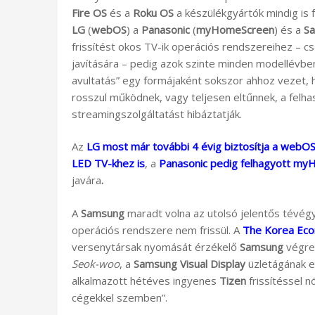
Fire OS
és a
Roku OS
a készülékgyártók mindig is f
LG
(
webOS
) a
Panasonic
(
myHomeScreen
) és a
S
frissítést okos TV-ik operációs rendszereihez – cs
javítására – pedig azok szinte minden modellévbe
avultatás” egy formájaként sokszor ahhoz vezet, 
rosszul működnek, vagy teljesen eltűnnek, a felh
streamingszolgáltatást hibáztatják.
Az
LG most már további 4 évig biztosítja a webO
LED TV-khez is
, a
Panasonic pedig felhagyott myH
javára
.
A
Samsung
maradt volna az utolsó jelentős tévégy
operációs rendszere nem frissül. A
The Korea Eco
versenytársak nyomását érzékelő
Samsung
végre
Seok-woo
, a
Samsung
Visual Display
üzletágának el
alkalmazott hétéves ingyenes
Tizen
frissítéssel n
cégekkel szemben”.