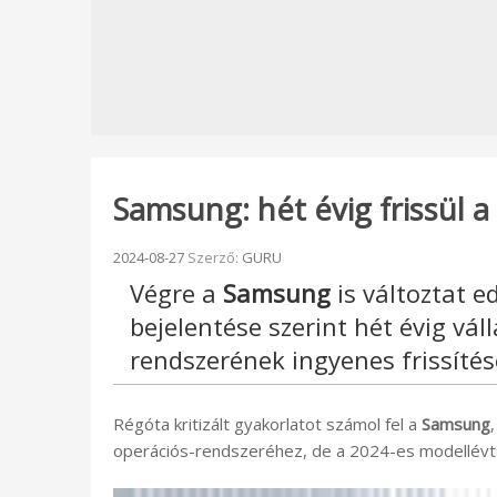
Samsung: hét évig frissül a
Beküldve:
2024-08-27
Szerző:
GURU
Végre a
Samsung
is változtat e
bejelentése szerint hét évig vál
rendszerének ingyenes frissítés
Régóta kritizált gyakorlatot számol fel a
Samsung
operációs-rendszeréhez, de a 2024-es modellévtő