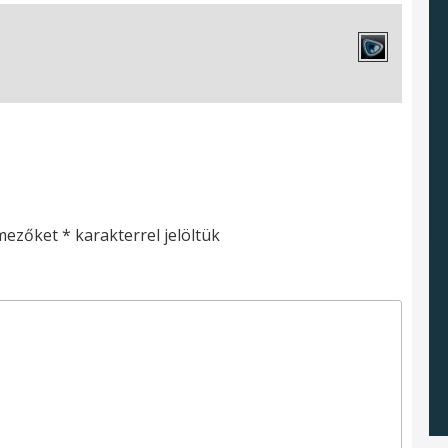
 mezőket
*
karakterrel jelöltük