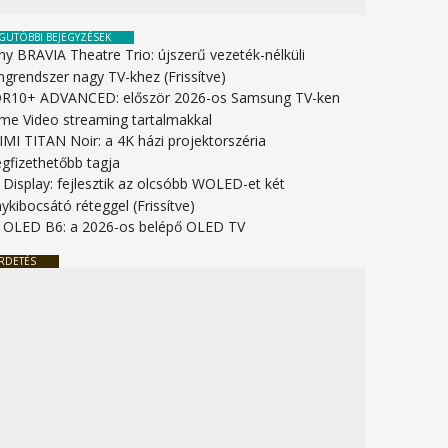
GUTÓBBI BEJEGYZÉSEK
ny BRAVIA Theatre Trio: újszerű vezeték-nélküli
ngrendszer nagy TV-khez (Frissítve)
R10+ ADVANCED: először 2026-os Samsung TV-ken
ime Video streaming tartalmakkal
IMI TITAN Noir: a 4K házi projektorszéria
gfizethetőbb tagja
 Display: fejlesztik az olcsóbb WOLED-et két
ykibocsátó réteggel (Frissítve)
 OLED B6: a 2026-os belépő OLED TV
RDETÉS