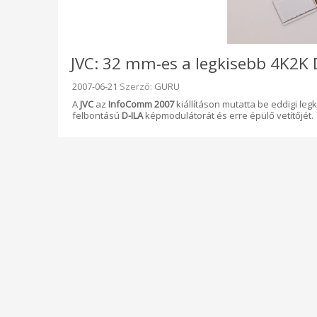
JVC: 32 mm-es a legkisebb 4K2K
Beküldve:
2007-06-21
Szerző:
GURU
A
JVC
az
InfoComm 2007
kiállításon mutatta be eddigi leg
felbontású
D-ILA
képmodulátorát és erre épülő vetítőjét.