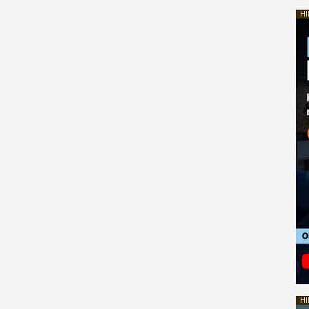
HI
HI