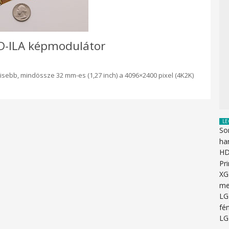
 D-ILA képmodulátor
kisebb, mindössze 32 mm-es (1,27 inch) a 4096×2400 pixel (4K2K)
LE
So
ha
HD
Pr
XG
me
LG
fén
LG