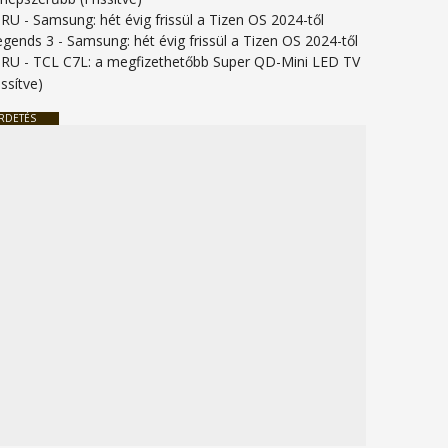
URU
-
Samsung: hét évig frissül a Tizen OS 2024-től
legends 3
-
Samsung: hét évig frissül a Tizen OS 2024-től
URU
-
TCL C7L: a megfizethetőbb Super QD-Mini LED TV
issítve)
RDETÉS