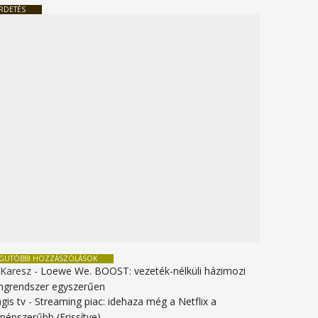
RDETÉS
EGUTÓBBI HOZZÁSZÓLÁSOK
 Karesz
-
Loewe We. BOOST: vezeték-nélküli házimozi
ngrendszer egyszerűen
gis tv
-
Streaming piac: idehaza még a Netflix a
gnépszerűbb (Frissítve)