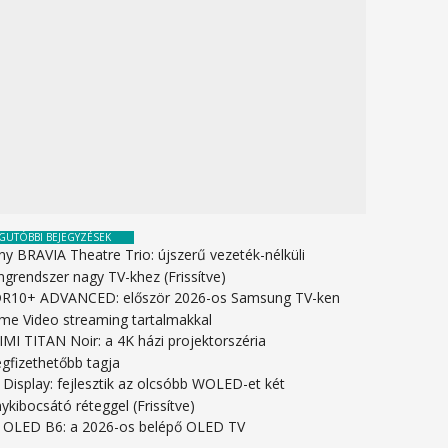
GUTÓBBI BEJEGYZÉSEK
ny BRAVIA Theatre Trio: újszerű vezeték-nélküli
ngrendszer nagy TV-khez (Frissítve)
R10+ ADVANCED: először 2026-os Samsung TV-ken
ime Video streaming tartalmakkal
IMI TITAN Noir: a 4K házi projektorszéria
gfizethetőbb tagja
 Display: fejlesztik az olcsóbb WOLED-et két
ykibocsátó réteggel (Frissítve)
 OLED B6: a 2026-os belépő OLED TV