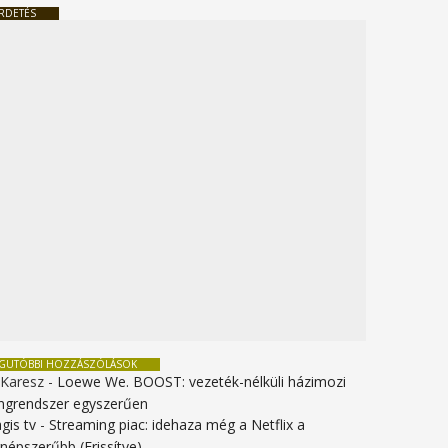
RDETÉS
EGUTÓBBI HOZZÁSZÓLÁSOK
 Karesz
-
Loewe We. BOOST: vezeték-nélküli házimozi
ngrendszer egyszerűen
gis tv
-
Streaming piac: idehaza még a Netflix a
gnépszerűbb (Frissítve)