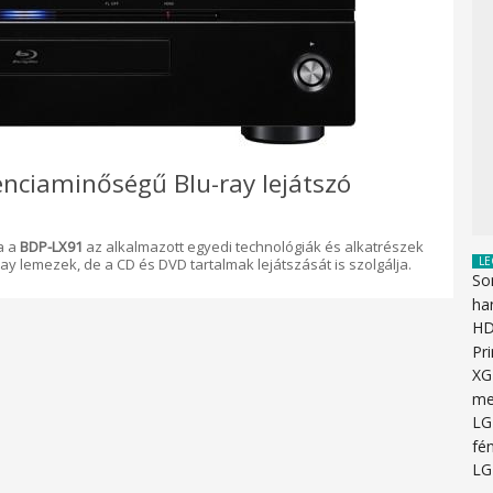
enciaminőségű Blu-ray lejátszó
a a
BDP-LX91
az alkalmazott egyedi technológiák és alkatrészek
LE
y lemezek, de a CD és DVD tartalmak lejátszását is szolgálja.
So
ha
HD
Pr
XG
me
LG
fén
LG