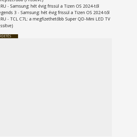
URU
-
Samsung: hét évig frissül a Tizen OS 2024-től
legends 3
-
Samsung: hét évig frissül a Tizen OS 2024-től
URU
-
TCL C7L: a megfizethetőbb Super QD-Mini LED TV
issítve)
RDETÉS