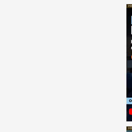
HI
HI