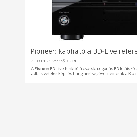
Pioneer: kapható a BD-Live refer
Beküldve:
2009-01-21
Szerző:
GURU
A
Pioneer
BD-Live funkciójú csúcskategóriás BD lejátszój
adta kivételes kép- és hangminőségével nemcsak a Blu-ra