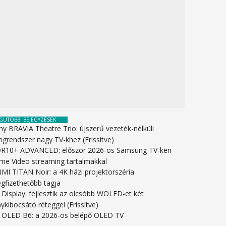
GUTÓBBI BEJEGYZÉSEK
ny BRAVIA Theatre Trio: újszerű vezeték-nélküli
ngrendszer nagy TV-khez (Frissítve)
R10+ ADVANCED: először 2026-os Samsung TV-ken
ime Video streaming tartalmakkal
IMI TITAN Noir: a 4K házi projektorszéria
gfizethetőbb tagja
 Display: fejlesztik az olcsóbb WOLED-et két
ykibocsátó réteggel (Frissítve)
 OLED B6: a 2026-os belépő OLED TV