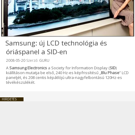
Samsung: új LCD technológia és
óriáspanel a SID-en
Beküldve:
2008-05-20
Szerző:
GURU
A
Samsung Electronics
a Society for Information Display (
SID
)
kiállításon mutatja be első, 240 Hz-es képfrissítésű „
Blu Phase
” LCD
paneljét, és 208 centis képátlójú ultra-nagyfelbontású 120Hz-es
tévékészülékét.
HIRDETÉS