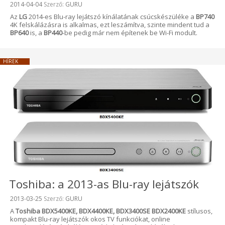
Beküldve:
2014-04-04
Szerző:
GURU
Az
LG
2014-es Blu-ray lejátszó kínálatának csúcskészüléke a
BP740
4K felskálázásra is alkalmas, ezt leszámítva, szinte mindent tud a
BP640
is, a
BP440
-be pedig már nem építenek be Wi-Fi modult.
HÍREK
Toshiba: a 2013-as Blu-ray lejátszók
Beküldve:
2013-03-25
Szerző:
GURU
A
Toshiba BDX5400KE, BDX4400KE, BDX3400SE BDX2400KE
stílusos,
kompakt Blu-ray lejátszók okos TV funkciókat, online