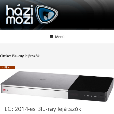
HAZIMOZI
Tartalomhoz
Menü
Címke:
Blu-ray lejátszók
HÍREK
LG: 2014-es Blu-ray lejátszók