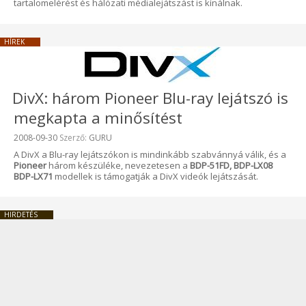
tartalomelérést és hálózati médialejátszást is kínálnak.
HÍREK
DivX: három Pioneer Blu-ray lejátszó is
megkapta a minősítést
Beküldve:
2008-09-30
Szerző:
GURU
A DivX a Blu-ray lejátszókon is mindinkább szabvánnyá válik, és a
Pioneer
három készüléke, nevezetesen a
BDP-51FD, BDP-LX08
BDP-LX71
modellek is támogatják a DivX videók lejátszását.
HIRDETÉS