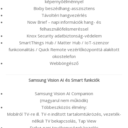
képernyőélménnyel
Bixby beszédhang-asszisztens
Távoltéri hangvezérlés
Now Brief – napi információk hang- és
felhasználófelismeréssel
Knox Security adatbiztonság-védelem
SmartThings Hub / Matter Hub / IoT-szenzor
funkcionalitás / Quick Remote vezérlőközponttá alakított
okostelefon
Webböngésző
Samsung Vision AI és Smart funkciók
Samsung Vision AI Companion
(magyarul nem működik)
Többeszközös élmény:
Mobilról TV-re ill. TV-n indított tartalomtükrözés, vezeték-
nélküli TV bekapcsolás, Tap View
Daily+ napi tevékenységek kezelés