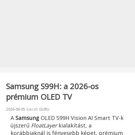
Samsung S99H: a 2026-os
prémium OLED TV
Beküldve:
2026-06-05
Szerző:
GURU
A
Samsung
OLED S99H Vision AI Smart TV-k
újszerű
FloatLayer
kialakítást, a
korábbiaknál is fényesebb képet, prémium