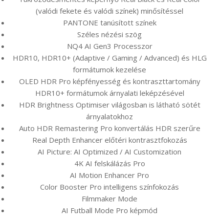
(valódi fekete és valódi színek) minősítéssel
PANTONE tanúsított színek
Széles nézési szög
NQ4 AI Gen3 Processzor
HDR10, HDR10+ (Adaptive / Gaming / Advanced) és HLG
formátumok kezelése
OLED HDR Pro képfényesség és kontraszttartomány
HDR10+ formátumok árnyalati leképzésével
HDR Brightness Optimiser világosban is látható sötét
árnyalatokhoz
Auto HDR Remastering Pro konvertálás HDR szerűre
Real Depth Enhancer előtéri kontrasztfokozás
AI Picture: AI Optimized / AI Customization
4K AI felskálázás Pro
AI Motion Enhancer Pro
Color Booster Pro intelligens színfokozás
Filmmaker Mode
AI Futball Mode Pro képmód