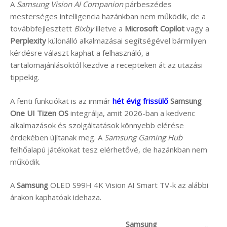
A
Samsung Vision AI Companion
párbeszédes
mesterséges intelligencia hazánkban nem működik, de a
továbbfejlesztett
Bixby
illetve a
Microsoft Copilot
vagy a
Perplexity
különálló alkalmazásai segítségével bármilyen
kérdésre választ kaphat a felhasználó, a
tartalomajánlásoktól kezdve a recepteken át az utazási
tippekig.
A fenti funkciókat is az immár
hét évig frissülő
Samsung
One UI Tizen OS
integrálja, amit 2026-ban a kedvenc
alkalmazások és szolgáltatások könnyebb elérése
érdekében újítanak meg. A
Samsung Gaming Hub
felhőalapú játékokat tesz elérhetővé, de hazánkban nem
működik.
A
Samsung
OLED S99H 4K Vision AI Smart TV-k az alábbi
árakon kaphatóak idehaza.
Samsung