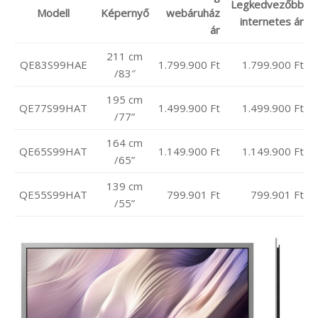
Legkedvezőbb
Modell
Képernyő
webáruház
internetes ár
ár
211 cm
QE83S99HAE
1.799.900 Ft
1.799.900 Ft
/83″
195 cm
QE77S99HAT
1.499.900 Ft
1.499.900 Ft
/77”
164 cm
QE65S99HAT
1.149.900 Ft
1.149.900 Ft
/65”
139 cm
QE55S99HAT
799.901 Ft
799.901 Ft
/55”