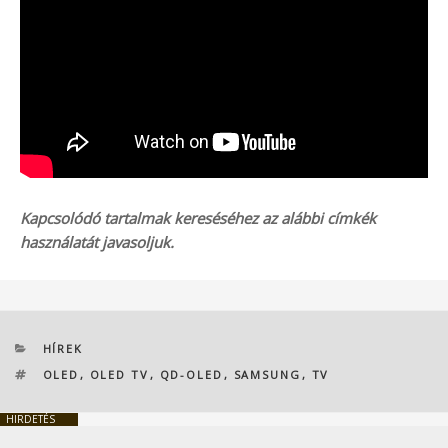
Kapcsolódó tartalmak kereséséhez az alábbi címkék
használatát javasoljuk.
KATEGÓRIÁK
HÍREK
CÍMKÉK
OLED
,
OLED TV
,
QD-OLED
,
SAMSUNG
,
TV
HIRDETÉS