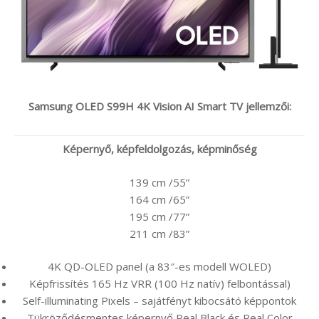
Samsung OLED S99H 4K Vision AI Smart TV jellemzői:
Képernyő,
képfeldolgozás, képminőség
139 cm /55”
164 cm /65”
195 cm /77”
211 cm /83”
4K QD-OLED panel (a 83″-es modell WOLED)
Képfrissítés 165 Hz VRR (100 Hz natív) felbontással)
Self-illuminating Pixels – sajátfényt kibocsátó képpontok
Tükröződésmentes képernyő Real Black és Real Color