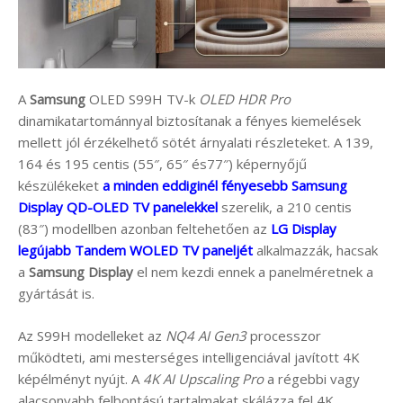
A
Samsung
OLED S99H TV-k
OLED HDR Pro
dinamikatartománnyal biztosítanak a fényes kiemelések
mellett jól érzékelhető sötét árnyalati részleteket. A 139,
164 és 195 centis (55″, 65″ és77″) képernyőjű
készülékeket
a minden eddiginél fényesebb Samsung
Display QD-OLED TV panelekkel
szerelik, a 210 centis
(83″) modellben azonban feltehetően az
LG Display
legújabb Tandem WOLED TV paneljét
alkalmazzák, hacsak
a
Samsung Display
el nem kezdi ennek a panelméretnek a
gyártását is.
Az S99H modelleket az
NQ4 AI Gen3
processzor
működteti, ami mesterséges intelligenciával javított 4K
képélményt nyújt. A
4K AI Upscaling Pro
a régebbi vagy
alacsonyabb felbontású tartalmakat skálázza fel 4K