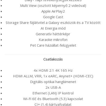
Multi View (osztott képernyő 2 videóval)
Apple AirPlay2
Google Cast
Storage Share fájlátvitel a Galaxy eszközök és a TV között
AI Energia mód
Generatív háttérképr
Karaoke mikrofon
Pet Care háziállat-felügyelet
Csatlakozás
4x HDMI 2.1 4K 165 Hz
HDMI ALLM, VRR, 1x eARC, Anynet+ (HDMI-CEC)
Digitális optikai hangkimenet
2x USB-A
Ethernet (LAN) IP kontrol
Wi-Fi 6E és Bluetooth (5.3) kapcsolat
CI+ (1.4) kártyafoglalat