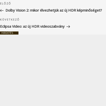
Korábbi
ELŐZŐ
navigáció
bejegyzés
Dolby Vision 2: mikor élvezhetjük az új HDR képminőséget?
Következő
KÖVETKEZŐ
bejegyzés
Eclipsa Video: az új HDR videoszabvány
HIRDETÉS