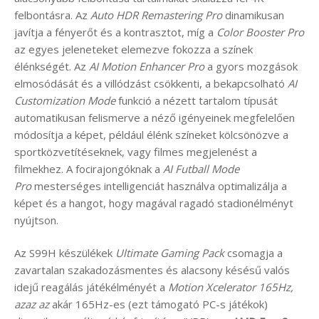
felbontásra. Az
Auto HDR Remastering Pro
dinamikusan
javítja a fényerőt és a kontrasztot, míg a
Color Booster Pro
az egyes jeleneteket elemezve fokozza a színek
élénkségét. Az
AI Motion Enhancer Pro
a gyors mozgások
elmosódását és a villódzást csökkenti, a bekapcsolható
AI
Customization Mode
funkció a nézett tartalom típusát
automatikusan felismerve a néző igényeinek megfelelően
módosítja a képet, például élénk színeket kölcsönözve a
sportközvetítéseknek, vagy filmes megjelenést a
filmekhez. A focirajongóknak a
AI Futball Mode
Pro
mesterséges intelligenciát használva optimalizálja a
képet és a hangot, hogy magával ragadó stadionélményt
nyújtson.
Az S99H készülékek
Ultimate Gaming Pack
csomagja a
zavartalan szakadozásmentes és alacsony késésű valós
idejű reagálás játékélményét a
Motion Xcelerator 165Hz,
azaz az
akár 165Hz-es (ezt támogató PC-s játékok)