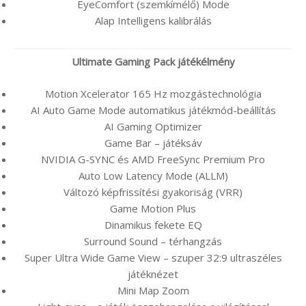
EyeComfort (szemkímélő) Mode
Alap Intelligens kalibrálás
Ultimate Gaming Pack játékélmény
Motion Xcelerator 165 Hz mozgástechnológia
AI Auto Game Mode automatikus játékmód-beállítás
AI Gaming Optimizer
Game Bar – játéksáv
NVIDIA G-SYNC és AMD FreeSync Premium Pro
Auto Low Latency Mode (ALLM)
Változó képfrissítési gyakoriság (VRR)
Game Motion Plus
Dinamikus fekete EQ
Surround Sound – térhangzás
Super Ultra Wide Game View – szuper 32:9 ultraszéles
játéknézet
Mini Map Zoom