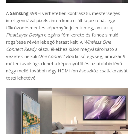
A
Samsung
S99H verhetetlen kontrasztú, mesterséges
intelligenciával pixelszinten kontrollált képe tehát egy
tükröződésmentes képernyőn jelenik meg, ami az új
FloatLayer Design
elegáns fém kerete és falhoz simuló
rögzítése révén lebegő hatást kelt. A
Wireless One
Connect Ready
készülékekhez külön megvásárolható a
vezeték-nélküli
One Connect Box
külső egység, ami akár 9
méter távolságra lehet a képernyőtől és az utóbbin lévő
négy mellé további négy HDMI forráseszköz csatlakozását
teszi lehetővé.