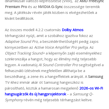
dinamikusan változó képfrissítése (VRR), az
AMD FreeSync
Premium Pro
és az
NVIDIA G-Sync
összessége teremtik
meg. A játéksáv révén játék közben is elvégezhetőek a
kívánt beállítások.
Az összes modell 4.2.2 csatornás
Dolby Atmos
térhangzást nyújt, amit a szobához igazítva fokoz az
Adaptive Sound Pro
, a beszédérthetőségét pedig zajos
környezetben az
Active Voice Amplifier Pro
javítja. Az
Object Tracking Sound+
a képernyőn zajló eseményekhez
szinkronizálja a hangot, hogy az élmény még teljesebb
legyen. A vadonatúj
AI Sound Controller Pro
segítségével a
felhasználó ízlésének megfelelően állíthatja be a
beszédhang, a zene és a hangeffektek arányát. A
Samsung
TV-khez immár akár öt Samsung hangeszköz is
párosítható, köztük a hamarosan megjelenő
2026-os Wi-Fi
hangsugárzók és új hangprojektorok
– a
Samsung Q-
Symphony
révén még teljesebb térhangzást keltve.