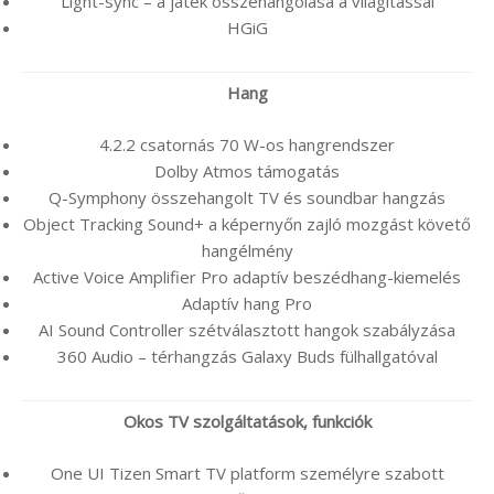
Light-sync – a játék összehangolása a világítással
HGiG
Hang
4.2.2 csatornás 70 W-os hangrendszer
Dolby Atmos támogatás
Q-Symphony összehangolt TV és soundbar hangzás
Object Tracking Sound+ a képernyőn zajló mozgást követő
hangélmény
Active Voice Amplifier Pro adaptív beszédhang-kiemelés
Adaptív hang Pro
AI Sound Controller szétválasztott hangok szabályzása
360 Audio – térhangzás Galaxy Buds fülhallgatóval
Okos TV szolgáltatások, funkciók
One UI Tizen Smart TV platform személyre szabott