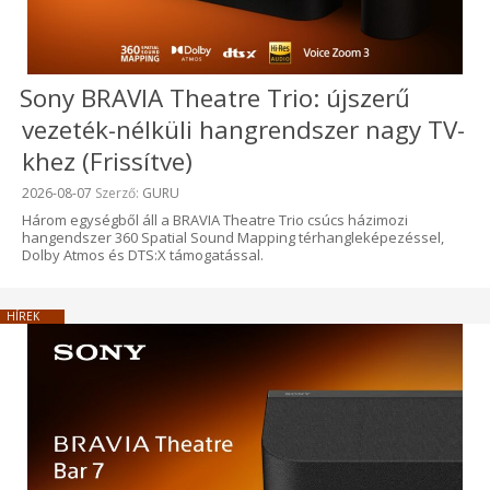
Sony BRAVIA Theatre Trio: újszerű
vezeték-nélküli hangrendszer nagy TV-
khez (Frissítve)
Beküldve:
2026-08-07
Szerző:
GURU
Három egységből áll a BRAVIA Theatre Trio csúcs házimozi
hangendszer 360 Spatial Sound Mapping térhangleképezéssel,
Dolby Atmos és DTS:X támogatással.
HÍREK