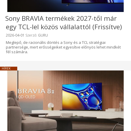
Sony BRAVIA termékek 2027-től már
egy TCL-lel közös vállalattól (Frissítve)
Beküldve:
2026-04-01
Szerző:
GURU
Meglepő, de racionális döntés a Sony és a TCL stratégiai
partnersége, mert erősségeiket egyesítve előnyös lehet mindkét
fél számára.
HÍREK