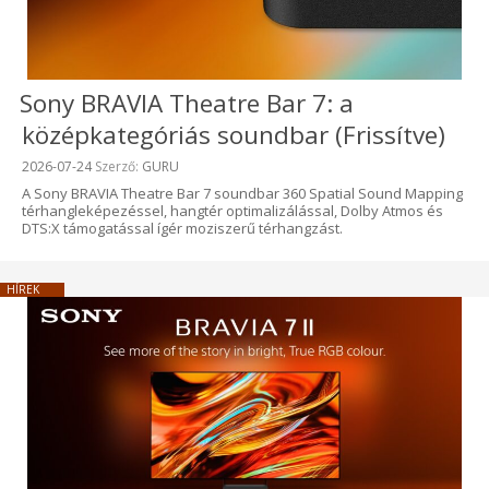
Sony BRAVIA Theatre Bar 7: a
középkategóriás soundbar (Frissítve)
Beküldve:
2026-07-24
Szerző:
GURU
A Sony BRAVIA Theatre Bar 7 soundbar 360 Spatial Sound Mapping
térhangleképezéssel, hangtér optimalizálással, Dolby Atmos és
DTS:X támogatással ígér moziszerű térhangzást.
HÍREK