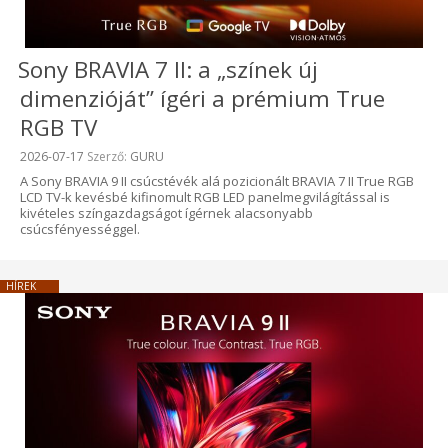
Sony BRAVIA 7 II: a „színek új
dimenzióját” ígéri a prémium True
RGB TV
Beküldve:
2026-07-17
Szerző:
GURU
A Sony BRAVIA 9 II csúcstévék alá pozicionált BRAVIA 7 II True RGB
LCD TV-k kevésbé kifinomult RGB LED panelmegvilágítással is
kivételes színgazdagságot ígérnek alacsonyabb
csúcsfényességgel.
HÍREK