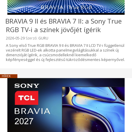
BRAVIA 9 II és BRAVIA 7 II: a Sony True
RGB TV-i a színek jövőjét ígérik
Beküldve:
2026-05-29
Szerző:
GURU
A Sony első True RGB BRAVIA 9 II és BRAVIA 7 II LCD TV-i függetlenül
vezérelt RGB LED-ek alkotta panelmegvilágításukkal a színek új
dimenzióját ígérik, a csúcsmodelleknél kiemelkedő
képfényeséggel és új fejlesztésű tükröződésmentes képernyővel.
HÍREK