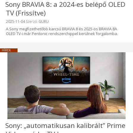
Sony BRAVIA 8: a 2024-es belépő OLED
TV (Frissítve)
Beküldve:
2025-11-04
Szerző:
GURU
A Sony megfizethetőbb karcsú BRAVIA 8 és 2025-ös BRAVIA 8A
OLED TV-i már Pentonic rendszerchippel kerülnek forgalomba.
HÍREK
Sony: „automatikusan kalibrált” Prime