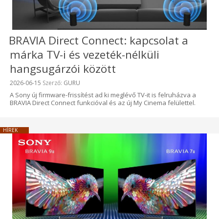
BRAVIA Direct Connect: kapcsolat a
márka TV-i és vezeték-nélküli
hangsugárzói között
Beküldve:
2026-06-15
Szerző:
GURU
A Sony új firmware-frissítést ad ki meglévő TV-it is felruházva a
BRAVIA Direct Connect funkcióval és az új My Cinema felülettel.
HÍREK