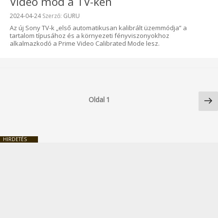
Video mód a TV-ken
Beküldve:
2024-04-24
Szerző:
GURU
Az új Sony TV-k „első automatikusan kalibrált üzemmódja” a
tartalom típusához és a környezeti fényviszonyokhoz
alkalmazkodó a Prime Video Calibrated Mode lesz.
Bejegyzések
Kö
lapozása
Oldal
1
ol
HIRDETÉS