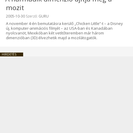
mozit
Beküldve:
2005-10-30
Szerző:
GURU
A november 4-én bemutatásra kerülő „Chicken Little”-t – a Disney
új, komputer-animációs filmjét – az USA-ban és Kanadában
nyolcvanöt, Mexikóban két vetítőteremben már három
dimenzióban (3D) élvezhetik majd a mozilátogatók.
HIRDETÉS