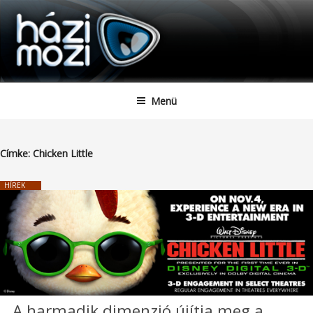
HAZIMOZI
Tartalomhoz
Menü
Címke:
Chicken Little
HÍREK
A harmadik dimenzió újítja meg a