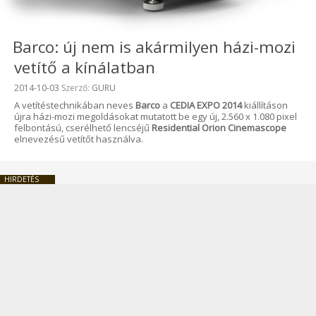
Barco: új nem is akármilyen házi-mozi
vetítő a kínálatban
Beküldve:
2014-10-03
Szerző:
GURU
A vetítéstechnikában neves
Barco
a
CEDIA EXPO 2014
kiállításon
újra házi-mozi megoldásokat mutatott be egy új, 2.560 x 1.080 pixel
felbontású, cserélhető lencséjű
Residential Orion Cinemascope
elnevezésű vetítőt használva.
HIRDETÉS