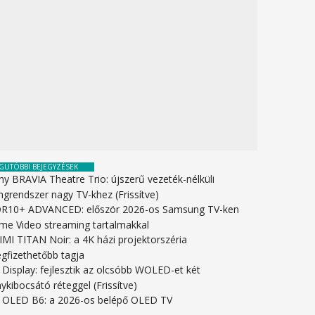
GUTÓBBI BEJEGYZÉSEK
ny BRAVIA Theatre Trio: újszerű vezeték-nélküli
ngrendszer nagy TV-khez (Frissítve)
R10+ ADVANCED: először 2026-os Samsung TV-ken
ime Video streaming tartalmakkal
IMI TITAN Noir: a 4K házi projektorszéria
gfizethetőbb tagja
 Display: fejlesztik az olcsóbb WOLED-et két
ykibocsátó réteggel (Frissítve)
 OLED B6: a 2026-os belépő OLED TV