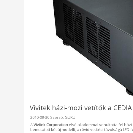
Vivitek házi-mozi vetítők a CEDI
Beküldve:
2010-09-30
Szerző:
GURU
A
Vivitek Corporation
első alkalommal vonultatta fel házi-
bemutatott két új modellt, a rövid vetítési távolságú LED