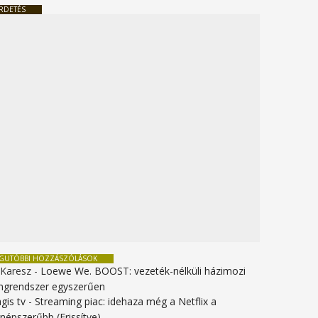
RDETÉS
EGUTÓBBI HOZZÁSZÓLÁSOK
 Karesz
-
Loewe We. BOOST: vezeték-nélküli házimozi
ngrendszer egyszerűen
gis tv
-
Streaming piac: idehaza még a Netflix a
gnépszerűbb (Frissítve)