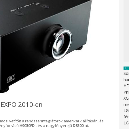
LE
So
ha
HD
Pr
XG
A EXPO 2010-en
me
LG
fén
mozi vetítőit a rendszerintegrátorok amerikai kiállításán, és
LG
 fényforrású
H9030FD
-t és a nagyfényerejű
D8300
-at.