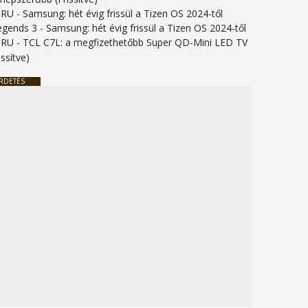
URU
-
Samsung: hét évig frissül a Tizen OS 2024-től
legends 3
-
Samsung: hét évig frissül a Tizen OS 2024-től
URU
-
TCL C7L: a megfizethetőbb Super QD-Mini LED TV
issítve)
RDETÉS