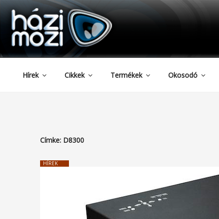
HAZIMOZI
Tartalomhoz
Hírek
Cikkek
Termékek
Okosodó
Címke:
D8300
HÍREK