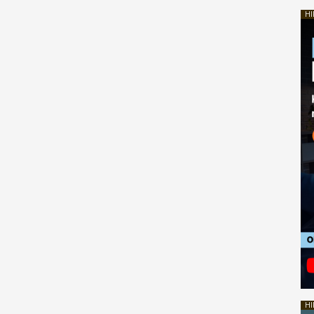
HI
HI