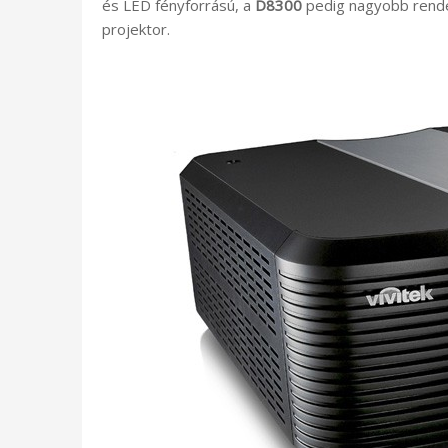
és LED fényforrású, a
D8300
pedig nagyobb rende
projektor.