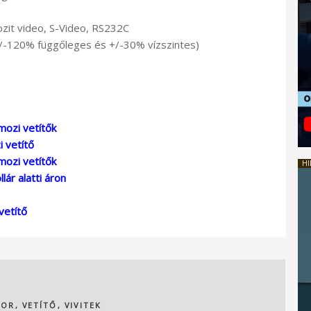
it video, S-Video, RS232C
(+/-120% függőleges és +/-30% vízszintes)
mozi vetítők
i vetítő
mozi vetítők
HI
ár alatti áron
vetítő
TOR
,
VETÍTŐ
,
VIVITEK