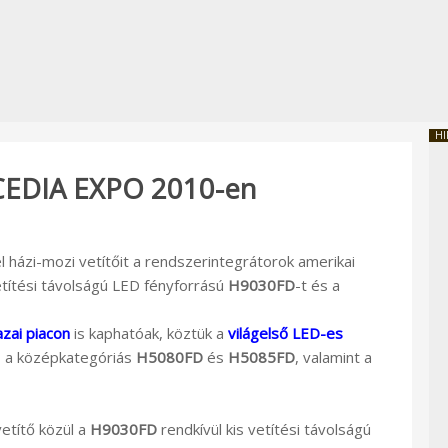
HI
a CEDIA EXPO 2010-en
l házi-mozi vetítőit a rendszerintegrátorok amerikai
vetítési távolságú LED fényforrású
H9030FD
-t és a
azai piacon
is kaphatóak, köztük a
világelső LED-es
, a középkategóriás
H5080FD
és
H5085FD
, valamint a
vetítő közül a
H9030FD
rendkívül kis vetítési távolságú