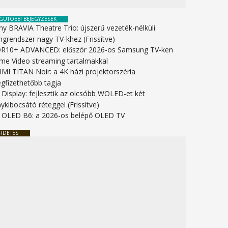
GUTÓBBI BEJEGYZÉSEK
ny BRAVIA Theatre Trio: újszerű vezeték-nélküli
ngrendszer nagy TV-khez (Frissítve)
R10+ ADVANCED: először 2026-os Samsung TV-ken
ime Video streaming tartalmakkal
IMI TITAN Noir: a 4K házi projektorszéria
gfizethetőbb tagja
 Display: fejlesztik az olcsóbb WOLED-et két
ykibocsátó réteggel (Frissítve)
 OLED B6: a 2026-os belépő OLED TV
RDETÉS