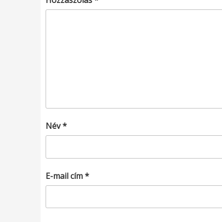
Hozzászólás
*
Név
*
E-mail cím
*