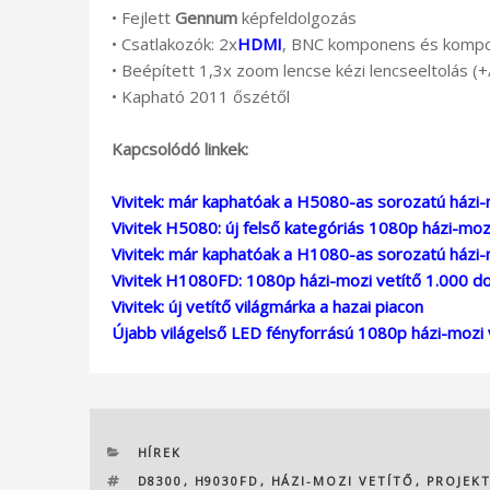
• Fejlett
Gennum
képfeldolgozás
• Csatlakozók: 2x
HDMI
, BNC komponens és kompoz
• Beépített 1,3x zoom lencse kézi lencseeltolás 
• Kapható 2011 őszétől
Kapcsolódó linkek:
Vivitek: már kaphatóak a H5080-as sorozatú házi-
Vivitek H5080: új felső kategóriás 1080p házi-moz
Vivitek: már kaphatóak a H1080-as sorozatú házi-
Vivitek H1080FD: 1080p házi-mozi vetítő 1.000 doll
Vivitek: új vetítő világmárka a hazai piacon
Újabb világelső LED fényforrású 1080p házi-mozi 
KATEGÓRIÁK
HÍREK
CÍMKÉK
D8300
,
H9030FD
,
HÁZI-MOZI VETÍTŐ
,
PROJEK