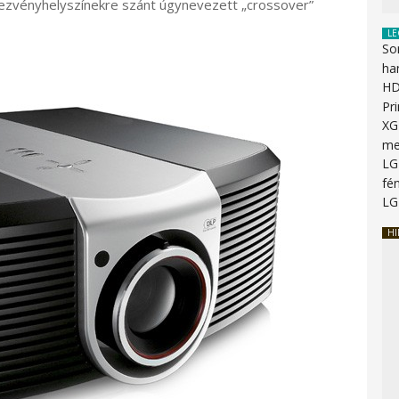
zvényhelyszínekre szánt úgynevezett „crossover”
LE
So
ha
HD
Pr
XG
me
LG
fén
LG
HI