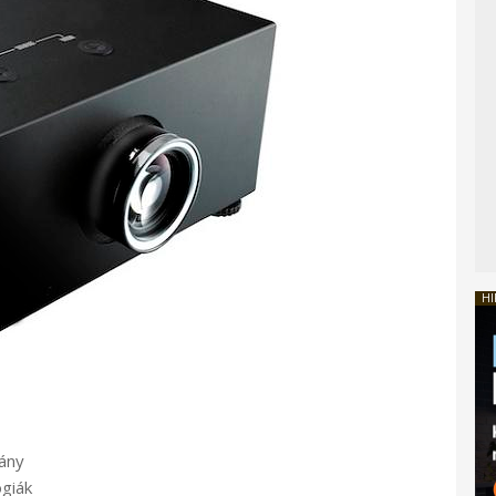
HI
ány
ógiák