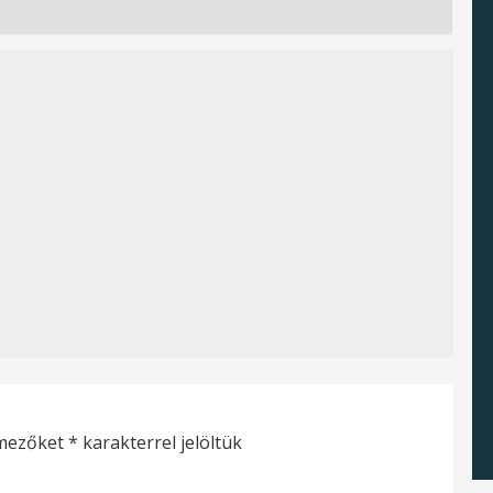
 mezőket
*
karakterrel jelöltük