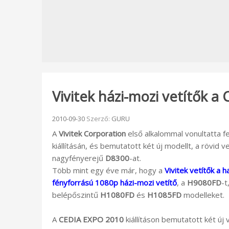
Vivitek házi-mozi vetítők 
Beküldve:
2010-09-30
Szerző:
GURU
A
Vivitek Corporation
első alkalommal vonultatta fe
kiállításán, és bemutatott két új modellt, a rövid 
nagyfényerejű
D8300
-at.
Több mint egy éve már, hogy a
Vivitek vetítők a h
fényforrású 1080p házi-mozi vetítő
, a
H9080FD
-t
belépőszintű
H1080FD
és
H1085FD
modelleket.
A
CEDIA EXPO 2010
kiállításon bemutatott két új 