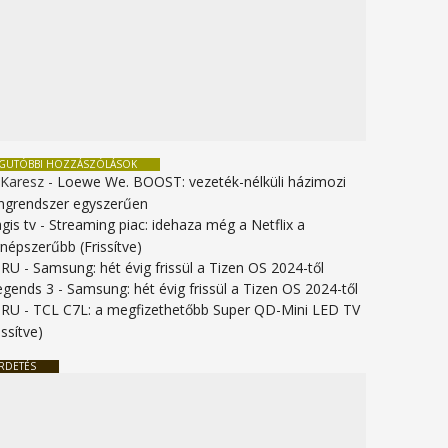
EGUTÓBBI HOZZÁSZÓLÁSOK
 Karesz
-
Loewe We. BOOST: vezeték-nélküli házimozi
ngrendszer egyszerűen
gis tv
-
Streaming piac: idehaza még a Netflix a
gnépszerűbb (Frissítve)
URU
-
Samsung: hét évig frissül a Tizen OS 2024-től
legends 3
-
Samsung: hét évig frissül a Tizen OS 2024-től
URU
-
TCL C7L: a megfizethetőbb Super QD-Mini LED TV
issítve)
RDETÉS