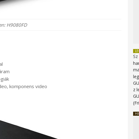
en: H9080FD
L
Sz
ha
al
ma
yáram
le
ógiák
G
ideo, komponens video
z 
G
(Fr
HI