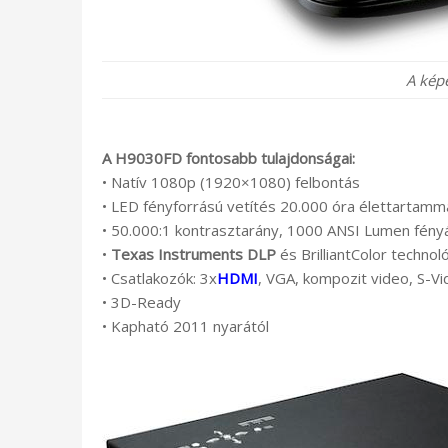
A kép
A H9030FD fontosabb tulajdonságai:
• Natív 1080p (1920×1080) felbontás
• LED fényforrású vetítés 20.000 óra élettartamm
• 50.000:1 kontrasztarány, 1000 ANSI Lumen fén
•
Texas Instruments DLP
és BrilliantColor technol
• Csatlakozók: 3x
HDMI
, VGA, kompozit video, S-V
• 3D-Ready
• Kapható 2011 nyarától