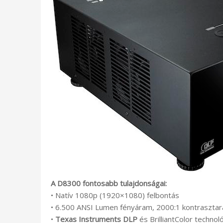
A D8300 fontosabb tulajdonságai:
• Natív 1080p (1920×1080) felbontás
• 6.500 ANSI Lumen fényáram, 2000:1 kontrasztar
•
Texas Instruments DLP
és BrilliantColor technol