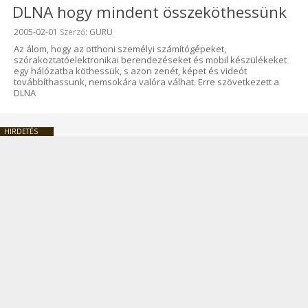
DLNA hogy mindent összeköthessünk
Beküldve:
2005-02-01
Szerző:
GURU
Az álom, hogy az otthoni személyi számítógépeket,
szórakoztatóelektronikai berendezéseket és mobil készülékeket
egy hálózatba köthessük, s azon zenét, képet és videót
továbbíthassunk, nemsokára valóra válhat. Erre szövetkezett a
DLNA
HIRDETÉS