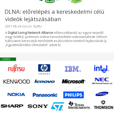
DLNA: előrelépés a kereskedelmi célú
videók lejátszásában
Beküldve:
2011-05-24
Szerző:
GURU
A
Digital Living Network Alliance
előmozdítandó az egyre terjedő
nagy értékű, prémium online kereskedelmi videotartalmak otthoni
hálózaton keresztüli minősített eszközökön történő lejátszását új
„Együttműködési Útmutatót” adott ki.
CIKKEK