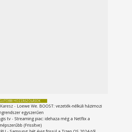
EGUTÓBBI HOZZÁSZÓLÁSOK
 Karesz
-
Loewe We. BOOST: vezeték-nélküli házimozi
ngrendszer egyszerűen
gis tv
-
Streaming piac: idehaza még a Netflix a
gnépszerűbb (Frissítve)
URU
-
Samsung: hét évig frissül a Tizen OS 2024-től