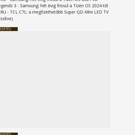
legends 3
-
Samsung: hét évig frissül a Tizen OS 2024-től
URU
-
TCL C7L: a megfizethetőbb Super QD-Mini LED TV
issítve)
RDETÉS
RDETÉS