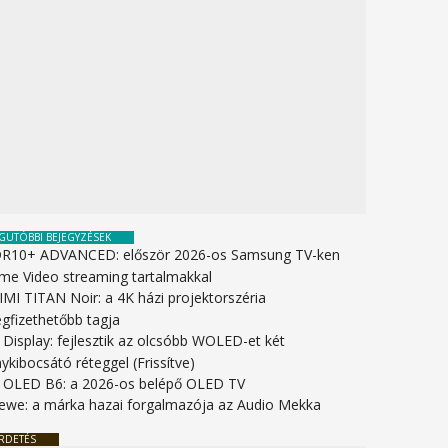
GUTÓBBI BEJEGYZÉSEK
R10+ ADVANCED: először 2026-os Samsung TV-ken
ime Video streaming tartalmakkal
IMI TITAN Noir: a 4K házi projektorszéria
gfizethetőbb tagja
 Display: fejlesztik az olcsóbb WOLED-et két
ykibocsátó réteggel (Frissítve)
 OLED B6: a 2026-os belépő OLED TV
ewe: a márka hazai forgalmazója az Audio Mekka
RDETÉS