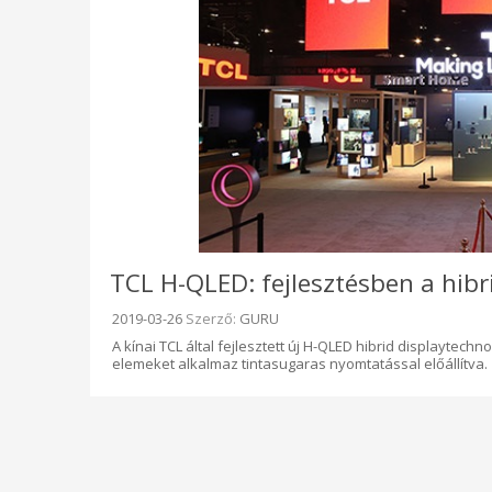
TCL H-QLED: fejlesztésben a hib
Beküldve:
2019-03-26
Szerző:
GURU
A kínai TCL által fejlesztett új H-QLED hibrid displaytech
elemeket alkalmaz tintasugaras nyomtatással előállítva.