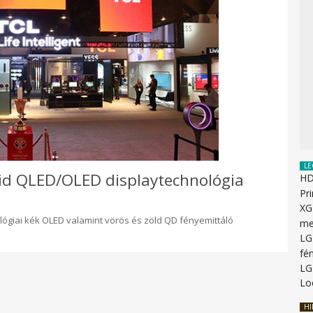
LE
rid QLED/OLED displaytechnológia
HD
Pr
XG
nológiai kék OLED valamint vörös és zöld QD fényemittáló
me
LG
fén
LG
Lo
HI