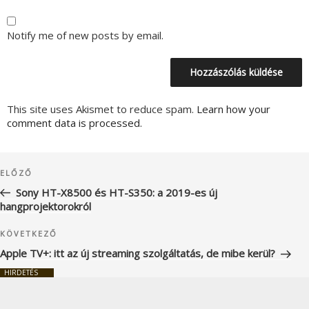
Notify me of new posts by email.
This site uses Akismet to reduce spam.
Learn how your
comment data is processed.
Bejegyzés
Korábbi
ELŐZŐ
navigáció
bejegyzés
Sony HT-X8500 és HT-S350: a 2019-es új
hangprojektorokról
Következő
KÖVETKEZŐ
bejegyzés
Apple TV+: itt az új streaming szolgáltatás, de mibe kerül?
HIRDETÉS