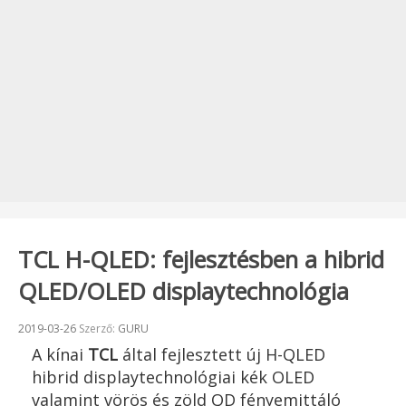
TCL H-QLED: fejlesztésben a hibrid
QLED/OLED displaytechnológia
Beküldve:
2019-03-26
Szerző:
GURU
A kínai
TCL
által fejlesztett új H-QLED
hibrid displaytechnológiai kék OLED
valamint vörös és zöld QD fényemittáló