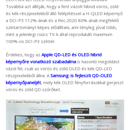
Továbbá azt állítják, hogy a fent vázolt hibrid vörös, zöld
és kék részpixelekből álló felépítéssel a H-QLED képernyő
a DCI-P3 112%-ának és a Rec.2020 80%-ának megfelelő
színtartományt képes előállítani, ami tényleg jóval több,
mint a jelenlegi csúcs TV-k által reprodukált maximum
100%-os DCI-P3 színtér.
Érdekes, hogy az
Apple QD-LED és OLED hibrid
képernyőre vonatkozó szabadalma
is hasonló megoldást
vázol fel, csak az vörös és zöld OLED és kék QD-LED
részpixelekből állna. A
Samsung: is fejleszti QD-OLED
képernyőpaneljét
, mely kék OLED fényforrásokkal gerjeszt
vörös és zöld QD szűrőket.