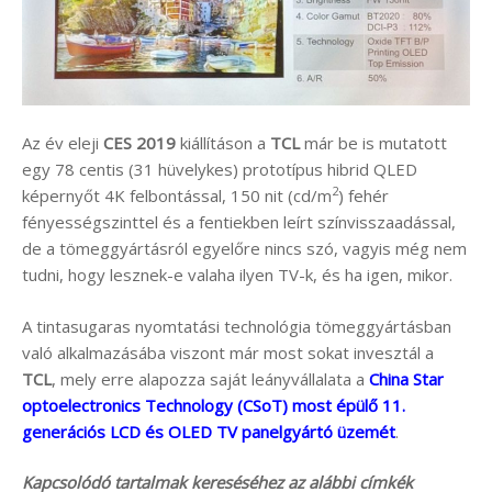
Az év eleji
CES 2019
kiállításon a
TCL
már be is mutatott
egy 78 centis (31 hüvelykes) prototípus hibrid QLED
2
képernyőt 4K felbontással, 150 nit (cd/m
) fehér
fényességszinttel és a fentiekben leírt színvisszaadással,
de a tömeggyártásról egyelőre nincs szó, vagyis még nem
tudni, hogy lesznek-e valaha ilyen TV-k, és ha igen, mikor.
A tintasugaras nyomtatási technológia tömeggyártásban
való alkalmazásába viszont már most sokat invesztál a
TCL
, mely erre alapozza saját leányvállalata a
China Star
optoelectronics Technology (CSoT) most épülő 11.
generációs LCD és OLED TV panelgyártó üzemét
.
Kapcsolódó tartalmak kereséséhez az alábbi címkék