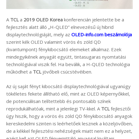
A
TCL
a
2019 OLED Korea
konferencián jelentette be a
fejlesztés alatt álló „H-QLED” elnevezésű új hibrid
displaytechnológiáját, mely az
OLED-info.com beszámolója
szerint kék OLED valamint vörös és zöld QD
(kvantumpont) fénykibocsátó elemeket alkalmaz. Ezek
mindegyikének anyagát együtt, tintasugaras nyomtatási
technológiával viszik fel. Ha beválik, a H-QLED technológia
működhet a
TCL
jövőbeli csúcstévéiben.
Az új saját fényt kibocsátó displaytechnológiával ugyanúgy
tökéletes fekete állítható elő, mint az OLED képernyőkkel,
de potenciálisan telítettebb és pontosabb színek
reprodukálhatóak, mint a jelenlegi TV-kkel. A
TCL
fejlesztői
úgy hiszik, hogy a vörös és zöld QD fénykibocsátó anyagok
kereskedelmi szinten is leérhetőek lesznek a közeljövőben,
de a kékkel fejlesztési nehézségek miatt nem ez a helyzet,
ezért kell azt OLED fényemittáló anyaggal kiváltani.