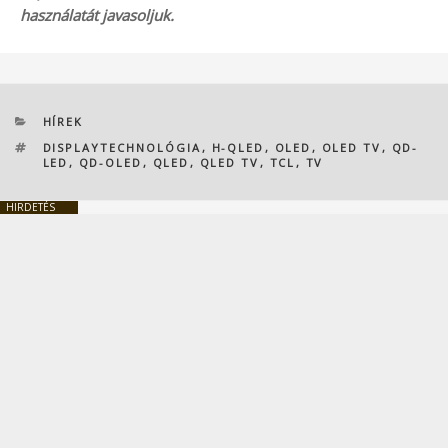
használatát javasoljuk.
KATEGÓRIÁK
HÍREK
CÍMKÉK
DISPLAYTECHNOLÓGIA
,
H-QLED
,
OLED
,
OLED TV
,
QD-
LED
,
QD-OLED
,
QLED
,
QLED TV
,
TCL
,
TV
HIRDETÉS