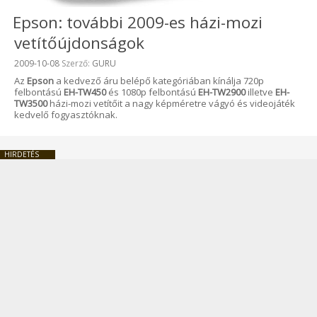
Epson: további 2009-es házi-mozi
vetítőújdonságok
Beküldve:
2009-10-08
Szerző:
GURU
Az
Epson
a kedvező áru belépő kategóriában kínálja 720p
felbontású
EH-TW450
és 1080p felbontású
EH-TW2900
illetve
EH-
TW3500
házi-mozi vetítőit a nagy képméretre vágyó és videojáték
kedvelő fogyasztóknak.
HIRDETÉS