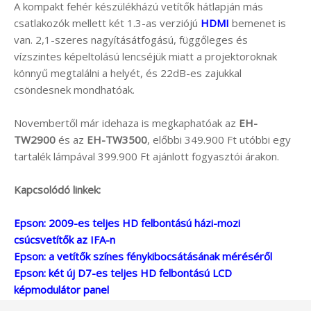
A kompakt fehér készülékházú vetítők hátlapján más
csatlakozók mellett két 1.3-as verziójú
HDMI
bemenet is
van. 2,1-szeres nagyításátfogású, függőleges és
vízszintes képeltolású lencséjük miatt a projektoroknak
könnyű megtalálni a helyét, és 22dB-es zajukkal
csöndesnek mondhatóak.
Novembertől már idehaza is megkaphatóak az
EH-
TW2900
és az
EH-TW3500
, előbbi 349.900 Ft utóbbi egy
tartalék lámpával 399.900 Ft ajánlott fogyasztói árakon.
Kapcsolódó linkek:
Epson: 2009-es teljes HD felbontású házi-mozi
csúcsvetítők az IFA-n
Epson: a vetítők színes fénykibocsátásának méréséről
Epson: két új D7-es teljes HD felbontású LCD
képmodulátor panel