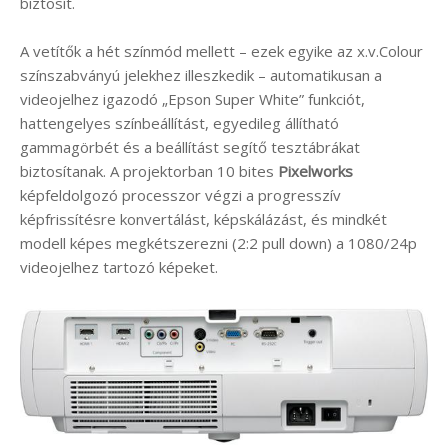
biztosít.
A vetítők a hét színmód mellett – ezek egyike az x.v.Colour
színszabványú jelekhez illeszkedik – automatikusan a
videojelhez igazodó „Epson Super White” funkciót,
hattengelyes színbeállítást, egyedileg állítható
gammagörbét és a beállítást segítő tesztábrákat
biztosítanak. A projektorban 10 bites
Pixelworks
képfeldolgozó processzor végzi a progresszív
képfrissítésre konvertálást, képskálázást, és mindkét
modell képes megkétszerezni (2:2 pull down) a 1080/24p
videojelhez tartozó képeket.