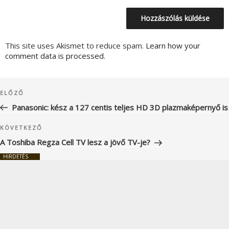
This site uses Akismet to reduce spam.
Learn how your
comment data is processed.
Bejegyzés
Korábbi
ELŐZŐ
navigáció
bejegyzés
Panasonic: kész a 127 centis teljes HD 3D plazmaképernyő is
Következő
KÖVETKEZŐ
bejegyzés
A Toshiba Regza Cell TV lesz a jövő TV-je?
HIRDETÉS