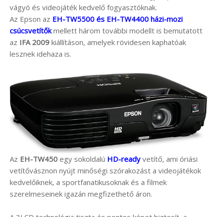
vágyó és videojáték kedvelő fogyasztóknak.
Az Epson az
EH-TW5500 és EH-TW4400 házi-mozi
csúcsvetítők
mellett három további modellt is bemutatott
az
IFA 2009
kiállításon, amelyek rövidesen kaphatóak
lesznek idehaza is.
Az
EH-TW450
egy sokoldalú
HD-ready
vetítő, ami óriási
vetítővásznon nyújt minőségi szórakozást a videojátékok
kedvelőiknek, a sportfanatikusoknak és a filmek
szerelmeseinek igazán megfizethető áron.