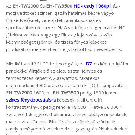
Az
EH-TW2900
és
EH-TW3500
HD-ready 1080p
házi-
mozi vetítőket szintén igazán hatalmas képre vágyó
filmkedvelőknek, videojáték fanatikusoknak és
sportbarátoknak tervezték. A vetítők az új generációs HD
játékkonzolokkal vagy egy Blu-ray lejátszóval kiváló
képminőséget ígérnek, és tiszta fényes képeket
produkálnak még enyhén megvilágított környezetben is.
Mindkét vetítő 3LCD technológiájú, és
D7
-es képmodulátor
panelekkel állítják elő az éles, tiszta, fényes és
természetes képet. A 200 wattos, takarékos
üzemmódban 4000 órás élettartamú E-TORL lámpával az
EH-TW2900
1600, az
EH-TW3500
pedig 1800 lumen
színes fénykibocsátásra
képesek, (Full On/Off)
kontrasztarányuk pedig rendre 18.000:1 illetve 36.000:1.
Ezt a vetítők egyrészt dinamikus fényszabályzó íriszüknek,
másrészt a „Cinema Filter” színszűrőnek köszönhetik,
amely a mélyebb feketék mellett gazdag és élénk színeket