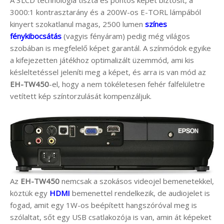
A 3LCD technológia tiszta és pontos képet biztosít, a
3000:1 kontrasztarány és a 200W-os E-TORL lámpából
kinyert szokatlanul magas, 2500 lumen
színes
fénykibocsátás
(vagyis fényáram) pedig még világos
szobában is megfelelő képet garantál. A színmódok egyike
a kifejezetten játékhoz optimalizált üzemmód, ami kis
késleltetéssel jeleníti meg a képet, és arra is van mód az
EH-TW450
-el, hogy a nem tökéletesen fehér falfelületre
vetített kép színtorzulását kompenzáljuk.
Az
EH-TW450
nemcsak a szokásos videojel bemenetekkel,
köztük egy
HDMI
bemenettel rendelkezik, de audiojelet is
fogad, amit egy 1W-os beépített hangszóróval meg is
szólaltat, sőt egy USB csatlakozója is van, amin át képeket