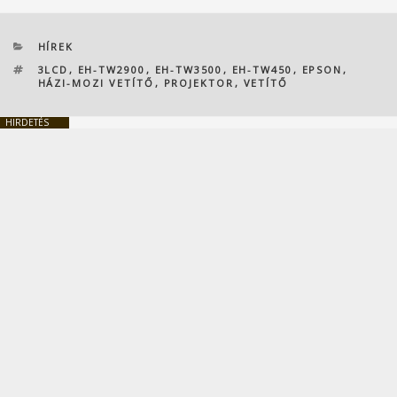
KATEGÓRIÁK
HÍREK
CÍMKÉK
3LCD
,
EH-TW2900
,
EH-TW3500
,
EH-TW450
,
EPSON
,
HÁZI-MOZI VETÍTŐ
,
PROJEKTOR
,
VETÍTŐ
HIRDETÉS