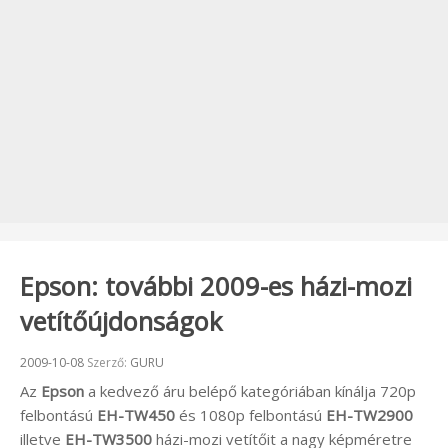
Epson: további 2009-es házi-mozi
vetítőújdonságok
Beküldve:
2009-10-08
Szerző:
GURU
Az
Epson
a kedvező áru belépő kategóriában kínálja 720p
felbontású
EH-TW450
és 1080p felbontású
EH-TW2900
illetve
EH-TW3500
házi-mozi vetítőit a nagy képméretre