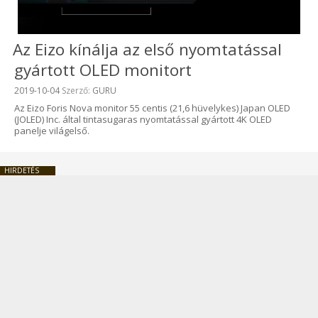
Az Eizo kínálja az első nyomtatással
gyártott OLED monitort
Beküldve:
2019-10-04
Szerző:
GURU
Az Eizo Foris Nova monitor 55 centis (21,6 hüvelykes) Japan OLED
(JOLED) Inc. által tintasugaras nyomtatással gyártott 4K OLED
panelje világelső.
HIRDETÉS