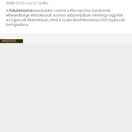
Beküldve:
2009-10-03
Szerző:
GURU
A
Futuresource
piackutató szerint a Blu-ray Disc hardverek
elterjedtsége életciklusuk azonos időpontjában némileg nagyobb
az Egyesült Államokban, mint a szabványfelbontású DVD lejátszók
befogadása.
HIRDETÉS