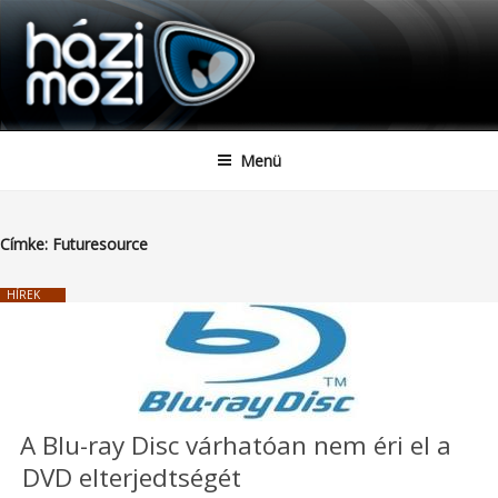
HAZIMOZI
Tartalomhoz
Menü
Címke:
Futuresource
HÍREK
A Blu-ray Disc várhatóan nem éri el a
DVD elterjedtségét