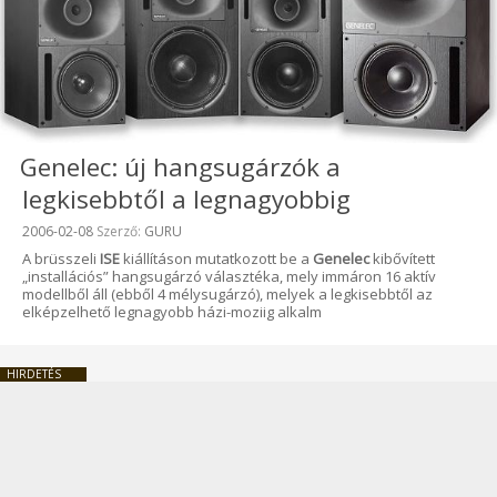
Genelec: új hangsugárzók a
legkisebbtől a legnagyobbig
Beküldve:
2006-02-08
Szerző:
GURU
A brüsszeli
ISE
kiállításon mutatkozott be a
Genelec
kibővített
„installációs” hangsugárzó választéka, mely immáron 16 aktív
modellből áll (ebből 4 mélysugárzó), melyek a legkisebbtől az
elképzelhető legnagyobb házi-moziig alkalm
HIRDETÉS