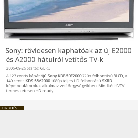
Sony: rövidesen kaphatóak az új E2000
és A2000 hátulról vetítős TV-k
Beküldve:
2006-09-26
Szerző:
GURU
A 127 centis képátlójú
Sony KDF-50E2000
720p felbontású
3LCD
, a
140 centis
KDS-55A2000
1080p teljes HD felbontású
SXRD
képmodulátorokat alkalmaz vetítőegységeikben. Mindkét HVTV
természetesen HD-ready.
HIRDETÉS