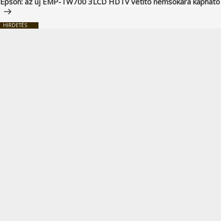
Epson: az új EMP-TW700 3LCD HDTV vetítő nemsokára kapható
HIRDETÉS