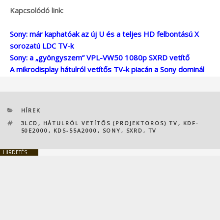
Kapcsolódó link:
Sony: már kaphatóak az új U és a teljes HD felbontású X
sorozatú LDC TV-k
Sony: a „gyöngyszem” VPL-VW50 1080p SXRD vetítő
A mikrodisplay hátulról vetítős TV-k piacán a Sony dominál
KATEGÓRIÁK
HÍREK
CÍMKÉK
3LCD
,
HÁTULRÓL VETÍTŐS (PROJEKTOROS) TV
,
KDF-
50E2000
,
KDS-55A2000
,
SONY
,
SXRD
,
TV
HIRDETÉS