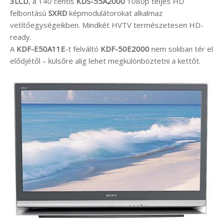
3LCD
, a 140 centis
KDS-55A2000
1080p teljes HD
felbontású
SXRD
képmodulátorokat alkalmaz
vetítőegységeikben. Mindkét HVTV természetesen HD-
ready.
A
KDF-E50A11E
-t felváltó
KDF-50E2000
nem sokban tér el
elődjétől – külsőre alig lehet megkülönböztetni a kettőt.