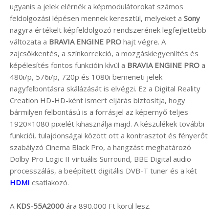
ugyanis a jelek elérnék a képmodulátorokat számos
feldolgozási lépésen mennek keresztül, melyeket a
Sony
nagyra értékelt képfeldolgozó rendszerének legfejlettebb
változata a
BRAVIA ENGINE PRO
hajt végre. A
zajcsökkentés, a színkorrekció, a mozgáskiegyenlítés és
képélesítés fontos funkcióin kívül a
BRAVIA ENGINE PRO
a
480i/p, 576i/p, 720p és 1080i bemeneti jelek
nagyfelbontásra skálázását is elvégzi. Ez a Digital Reality
Creation HD-HD-ként ismert eljárás biztosítja, hogy
bármilyen felbontású is a forrásjel az képernyő teljes
1920×1080 pixelét kihasználja majd. A készülékek további
funkciói, tulajdonságai között ott a kontrasztot és fényerőt
szabályzó Cinema Black Pro, a hangzást meghatározó
Dolby Pro Logic II virtuális Surround, BBE Digital audio
processzálás, a beépített digitális DVB-T tuner és a két
HDMI
csatlakozó.
A
KDS-55A2000
ára 890.000 Ft körül lesz.