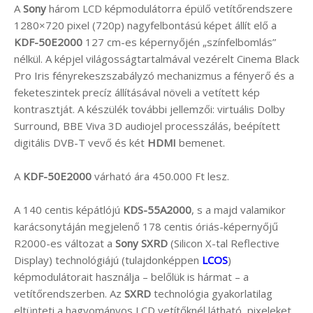
A
Sony
három LCD képmodulátorra épülő vetítőrendszere
1280×720 pixel (720p) nagyfelbontású képet állít elő a
KDF-50E2000
127 cm-es képernyőjén „színfelbomlás”
nélkül. A képjel világosságtartalmával vezérelt Cinema Black
Pro Iris fényrekeszszabályzó mechanizmus a fényerő és a
feketeszintek precíz állításával növeli a vetített kép
kontrasztját. A készülék további jellemzői: virtuális Dolby
Surround, BBE Viva 3D audiojel processzálás, beépített
digitális DVB-T vevő és két
HDMI
bemenet.
A
KDF-50E2000
várható ára 450.000 Ft lesz.
A 140 centis képátlójú
KDS-55A2000
, s a majd valamikor
karácsonytáján megjelenő 178 centis óriás-képernyőjű
R2000-es változat a
Sony SXRD
(Silicon X-tal Reflective
Display) technológiájú (tulajdonképpen
LCOS
)
képmodulátorait használja – belőlük is hármat – a
vetítőrendszerben. Az
SXRD
technológia gyakorlatilag
eltünteti a hagyományos LCD vetítőknél látható, pixeleket