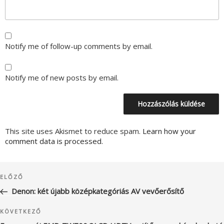
Notify me of follow-up comments by email.
Notify me of new posts by email.
This site uses Akismet to reduce spam.
Learn how your
comment data is processed.
Bejegyzés
Korábbi
ELŐZŐ
navigáció
bejegyzés
Denon: két újabb középkategóriás AV vevőerősítő
Következő
KÖVETKEZŐ
bejegyzés