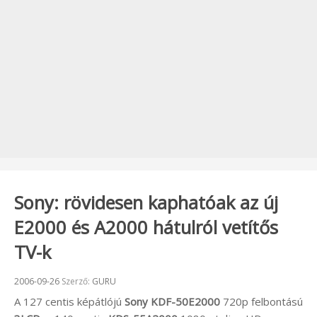
Sony: rövidesen kaphatóak az új
E2000 és A2000 hátulról vetítős
TV-k
Beküldve:
2006-09-26
Szerző:
GURU
A 127 centis képátlójú
Sony KDF-50E2000
720p felbontású