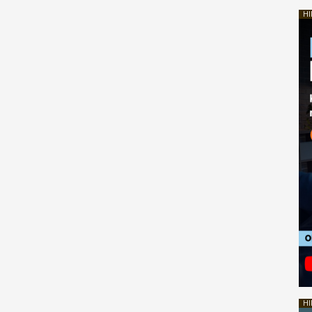
HI
HI