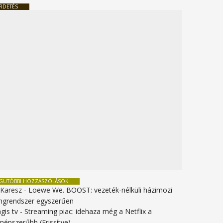
RDETÉS
EGUTÓBBI HOZZÁSZÓLÁSOK
 Karesz
-
Loewe We. BOOST: vezeték-nélküli házimozi
ngrendszer egyszerűen
gis tv
-
Streaming piac: idehaza még a Netflix a
gnépszerűbb (Frissítve)