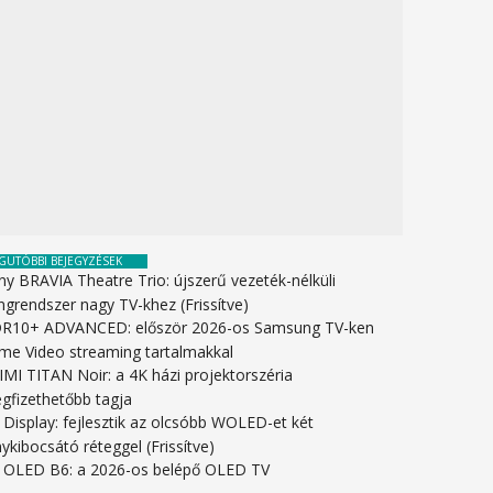
GUTÓBBI BEJEGYZÉSEK
ny BRAVIA Theatre Trio: újszerű vezeték-nélküli
ngrendszer nagy TV-khez (Frissítve)
R10+ ADVANCED: először 2026-os Samsung TV-ken
ime Video streaming tartalmakkal
IMI TITAN Noir: a 4K házi projektorszéria
gfizethetőbb tagja
 Display: fejlesztik az olcsóbb WOLED-et két
ykibocsátó réteggel (Frissítve)
 OLED B6: a 2026-os belépő OLED TV