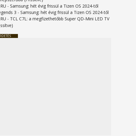
URU
-
Samsung: hét évig frissül a Tizen OS 2024-től
legends 3
-
Samsung: hét évig frissül a Tizen OS 2024-től
URU
-
TCL C7L: a megfizethetőbb Super QD-Mini LED TV
issítve)
RDETÉS