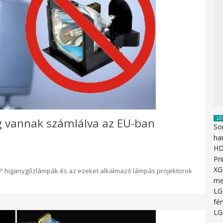
LE
g vannak számlálva az EU-ban
So
ha
HD
Pr
XG
UHP higanygőzlámpák és az ezeket alkalmazó lámpás projektorok
me
LG
fén
LG