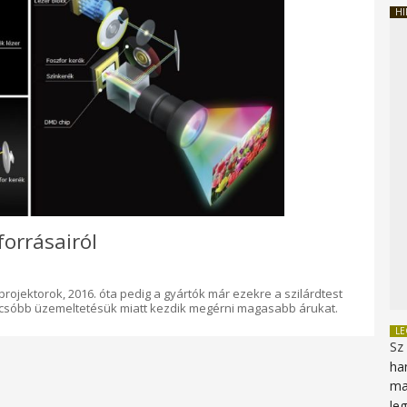
HI
forrásairól
rojektorok, 2016. óta pedig a gyártók már ezekre a szilárdtest
olcsóbb üzemeltetésük miatt kezdik megérni magasabb árukat.
L
Sz
ha
ma
le