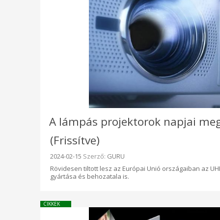
A lámpás projektorok napjai me
(Frissítve)
Beküldve:
2024-02-15
Szerző:
GURU
Rövidesen tiltott lesz az Európai Unió országaiban az 
gyártása és behozatala is.
CIKKEK