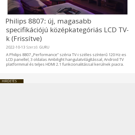
Philips 8807: új, magasabb
specifikációjú középkategóriás LCD TV-
k (Frissítve)
Beküldve:
2022-10-13
Szerző:
GURU
A Philips 8807 „Performance” széria TV-i széles színterű 120 Hz-es
LCD panellel, 3 oldalas Ambilight hangulatvilágítással, Android TV
platformmal és teljes HDMI 2.1 funkcionalitással kerülnek piacra.
HIRDETÉS