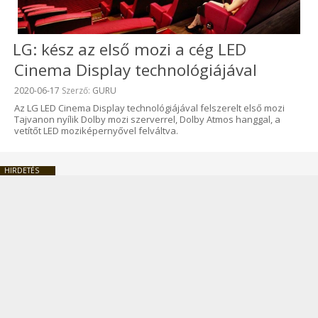
LG: kész az első mozi a cég LED
Cinema Display technológiájával
Beküldve:
2020-06-17
Szerző:
GURU
Az LG LED Cinema Display technológiájával felszerelt első mozi
Tajvanon nyílik Dolby mozi szerverrel, Dolby Atmos hanggal, a
vetítőt LED moziképernyővel felváltva.
HIRDETÉS