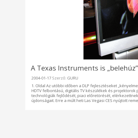
A Texas Instruments is „belehúz”
Beküldve:
2004-01-17
Szerző:
GURU
1. Oldal Az utóbbi időben a DLP fejlesztéseket „kényel
HDTV felbontású, digitális TV készülékek és projektorok
technológiák fejlődését, piaci előretörését, elérkezettne
újdonságait. Erre a múlt heti Las Vegasi CES nyújtott re