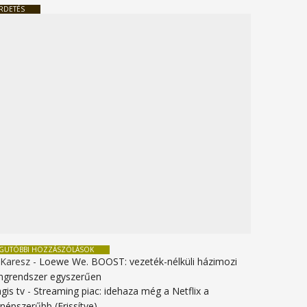
RDETÉS
EGUTÓBBI HOZZÁSZÓLÁSOK
 Karesz
-
Loewe We. BOOST: vezeték-nélküli házimozi
ngrendszer egyszerűen
gis tv
-
Streaming piac: idehaza még a Netflix a
gnépszerűbb (Frissítve)