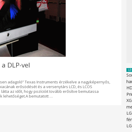
 a DLP-vel
LE
So
ha
mesen adagoló” Texas Instruments érzékelve a nagyképernyős,
 piacának erősödését és a versenytárs LCD, és LCOS
HD
k látta az időt, hogy pozícióit tovább erősítve bemutassa
Pr
mek lehetőséget.A bemutatott …
XG
me
LG
fén
LG