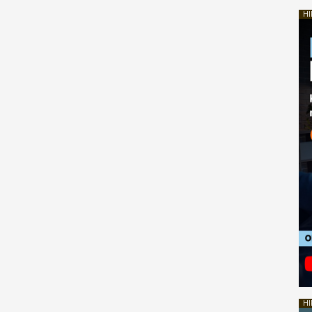
HI
HI