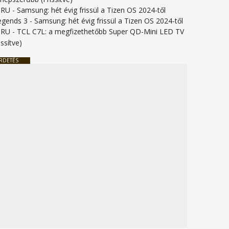
URU
-
Samsung: hét évig frissül a Tizen OS 2024-től
legends 3
-
Samsung: hét évig frissül a Tizen OS 2024-től
URU
-
TCL C7L: a megfizethetőbb Super QD-Mini LED TV
issítve)
RDETÉS