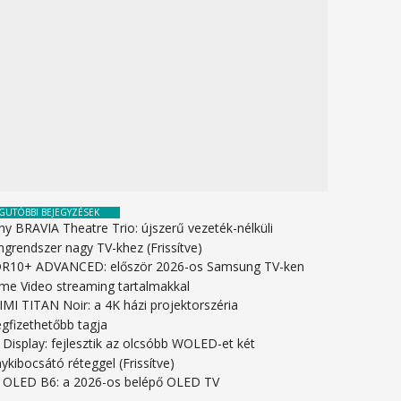
GUTÓBBI BEJEGYZÉSEK
ny BRAVIA Theatre Trio: újszerű vezeték-nélküli
ngrendszer nagy TV-khez (Frissítve)
R10+ ADVANCED: először 2026-os Samsung TV-ken
ime Video streaming tartalmakkal
IMI TITAN Noir: a 4K házi projektorszéria
gfizethetőbb tagja
 Display: fejlesztik az olcsóbb WOLED-et két
ykibocsátó réteggel (Frissítve)
 OLED B6: a 2026-os belépő OLED TV