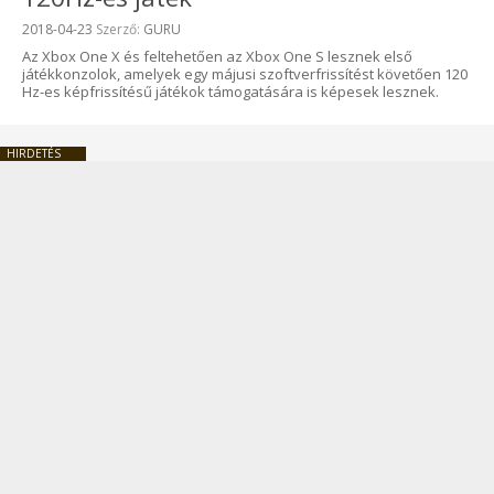
Beküldve:
2018-04-23
Szerző:
GURU
Az Xbox One X és feltehetően az Xbox One S lesznek első
játékkonzolok, amelyek egy májusi szoftverfrissítést követően 120
Hz-es képfrissítésű játékok támogatására is képesek lesznek.
HIRDETÉS