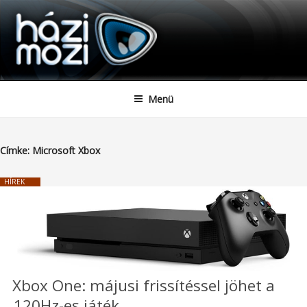
HAZIMOZI
Tartalomhoz
Menü
Címke:
Microsoft Xbox
HÍREK
Xbox One: májusi frissítéssel jöhet a
120Hz-es játék