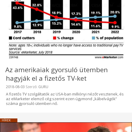
Az amerikaiak gyorsuló ütemben
hagyják el a fizetős TV-ket
Beküldve:
2018-08-03
Szerző:
GURU
A fizetős TV szolgáltatók az USA-ban milliónyi nézőt vesztenek, és
az eMarketer elemző cég szerint ezen úgymond „kábelvágók”
száma gyorsuló ütemben nő.
HÍREK