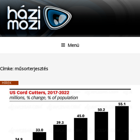
HAZIMOZI
Tartalomhoz
Menü
Címke:
műsorterjesztés
HÍREK