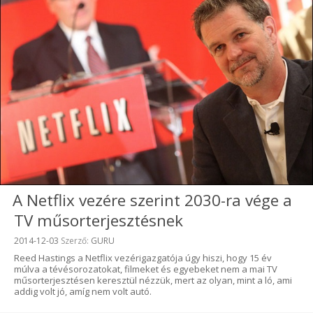
A Netflix vezére szerint 2030-ra vége a
TV műsorterjesztésnek
Beküldve:
2014-12-03
Szerző:
GURU
Reed Hastings a Netflix vezérigazgatója úgy hiszi, hogy 15 év
múlva a tévésorozatokat, filmeket és egyebeket nem a mai TV
műsorterjesztésen keresztül nézzük, mert az olyan, mint a ló, ami
addig volt jó, amíg nem volt autó.