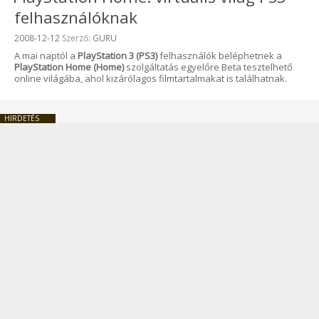
felhasználóknak
Beküldve:
2008-12-12
Szerző:
GURU
A mai naptól a
PlayStation 3 (PS3)
felhasználók beléphetnek a
PlayStation Home (Home)
szolgáltatás egyelőre Beta tesztelhető
online világába, ahol kizárólagos filmtartalmakat is találhatnak.
HIRDETÉS