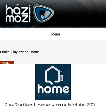
HAZIMOZI
Tartalomhoz
Menü
Címke:
PlayStation Home
HÍREK
PlayStation Home: virtuális világ PS3