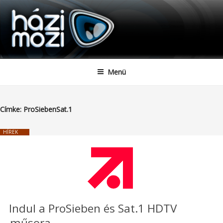
HAZIMOZI
Tartalomhoz
Menü
Címke:
ProSiebenSat.1
HÍREK
Indul a ProSieben és Sat.1 HDTV
műsora