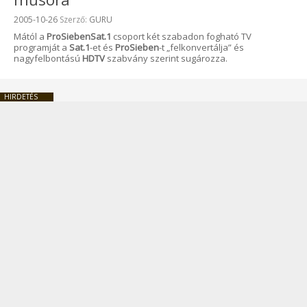
Beküldve:
2005-10-26
Szerző:
GURU
Mától a
ProSiebenSat.1
csoport két szabadon fogható TV
programját a
Sat.1
-et és
ProSieben
-t „felkonvertálja” és
nagyfelbontású
HDTV
szabvány szerint sugározza.
HIRDETÉS