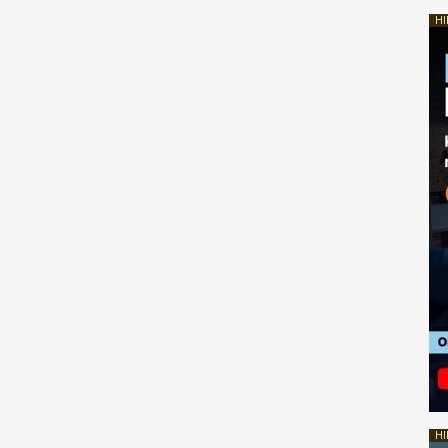
HI
HI