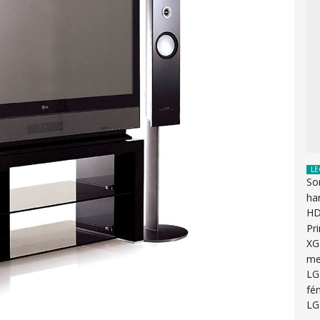
LE
So
ha
HD
Pr
XG
me
LG
fén
LG