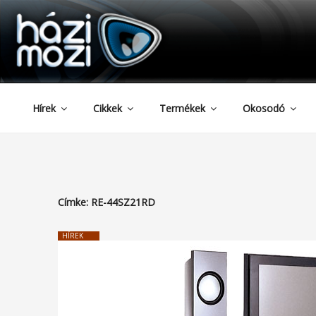
HAZIMOZI
Tartalomhoz
Hírek
Cikkek
Termékek
Okosodó
Címke:
RE-44SZ21RD
HÍREK