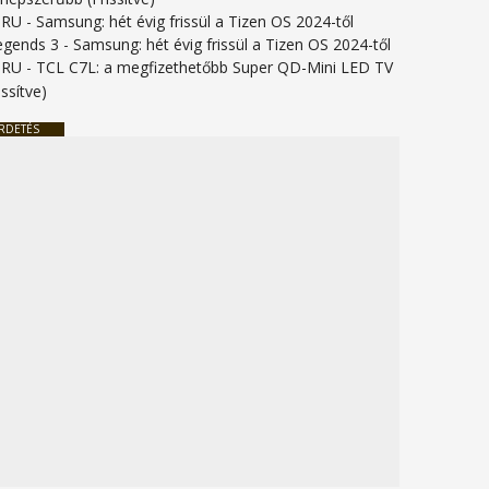
URU
-
Samsung: hét évig frissül a Tizen OS 2024-től
legends 3
-
Samsung: hét évig frissül a Tizen OS 2024-től
URU
-
TCL C7L: a megfizethetőbb Super QD-Mini LED TV
issítve)
RDETÉS