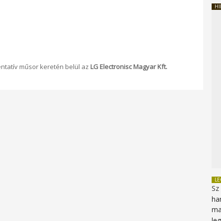
HI
entatív műsor keretén belül az
LG Electronisc Magyar Kft.
L
Sz
ha
ma
le