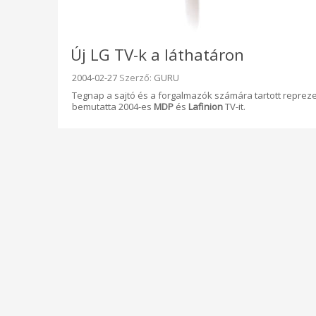
Új LG TV-k a láthatáron
Beküldve:
2004-02-27
Szerző:
GURU
Tegnap a sajtó és a forgalmazók számára tartott reprez
bemutatta 2004-es
MDP
és
Lafinion
TV-it.