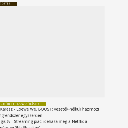
RDETÉS
EGUTÓBBI HOZZÁSZÓLÁSOK
 Karesz
-
Loewe We. BOOST: vezeték-nélküli házimozi
ngrendszer egyszerűen
gis tv
-
Streaming piac: idehaza még a Netflix a
gnépszerűbb (Frissítve)