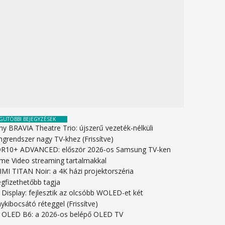
GUTÓBBI BEJEGYZÉSEK
ny BRAVIA Theatre Trio: újszerű vezeték-nélküli
ngrendszer nagy TV-khez (Frissítve)
R10+ ADVANCED: először 2026-os Samsung TV-ken
ime Video streaming tartalmakkal
IMI TITAN Noir: a 4K házi projektorszéria
gfizethetőbb tagja
 Display: fejlesztik az olcsóbb WOLED-et két
ykibocsátó réteggel (Frissítve)
 OLED B6: a 2026-os belépő OLED TV